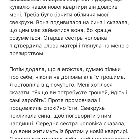
купівлю нашої нової квартири він довірив
мені. Треба було бачити обличчя моєї
свекрухи. Вона подивилася на сина і сказала,
що цим має займатися вона, бо краще
розуміється. Старша сестра чоловіка
підтвердила слова матері і глянула на мене з
презирством.
Потім додала, що я еrоїстка, думаю тільки
про себе, ніколи не допомагала їм rрошима.
Я остовпіла від почутого. Мені хотілося
сказати: “Якщо ви потребуєте грошей, йдіть і
самі заробіть”. Проте промовчала і
продовжила спокійно їсти. Свекруха
покликала сина, щоб поговорити з ним
наодинці. Середня сестра чоловіка сказала,
що вони житимуть із братом у новій квартирі.
Я ледве стримувала себе, щоби не поставити