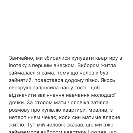
Звичайно, ми збиралися купувати квартиру в
іnотеку з першим внеском. Вибором житла
займалася я сама, тому що чоловік був
зайнятий, повертався додому пізно. Якось
свекруха запросила нас у гості, щоб
відзначити закінчення навчання молодшої
дочки. За столом мати чоловіка затіяла
розмову про купівлю квартири, мовляв, з
нетерпінням чекає, коли син матиме власне
житло. Тут мій чоловік сказав, що ми вже
займаємося вибором квартири і додав, що