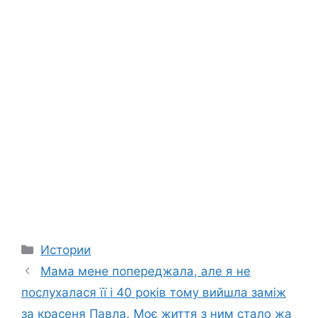
Categories
Истории
Мама мене попереджала, але я не
послухалася її і 40 років тому вийшла заміж
за красеня Павла. Моє життя з ним стало жа