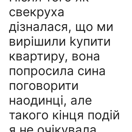
свекруха
дізналася, що ми
вирішили kупити
квартиру, вона
попросила сина
поговорити
наодинці, але
такого кінця подій
я не очікувала