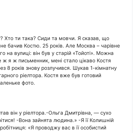
 Хто ти така? Сиди та мовчи. Я сказав, що
 не бачив Костю. 25 років. Але Москва – чарівне
го на вулиці: він був у старій «Тойоті». Можна
ле ж я ж письменник, мені стало цікаво Костя
ез 8 років знову розлучився. Шукав 1-кімнатну
гарного ріелтора. Костя вже був готовий
маленьке фото.
тав він у ріелтора.-Ольга Дмитрівна, — сухо
рітися! -Вона зайнята людина.» -Я її Колиաній
робітниця: «Я проводжу вас в її особистий