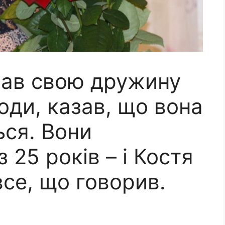
ав свою дружину
годи, казав, що вона
ься. Вони
 25 років – і Костя
се, що говорив.