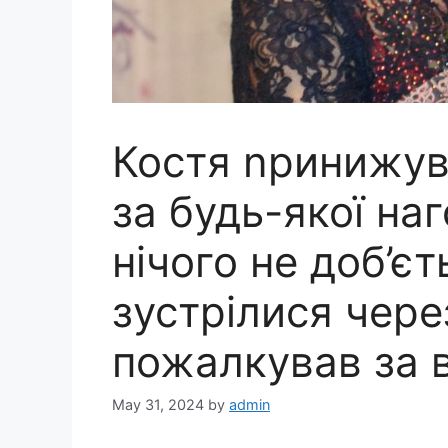
Костя nринижув
за будь-якої на
нічого не доб’єт
зустрілися через
пожалкував за в
May 31, 2024
by
admin