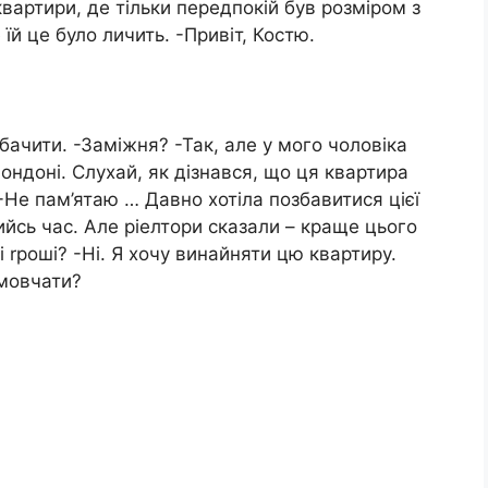
квартири, де тільки передпокій був розміром з
 їй це було личить. -Привіт, Костю.
бачити. -Заміжня? -Так, але у мого чоловіка
Лондоні. Слухай, як дізнався, що ця квартира
 -Не пам’ятаю … Давно хотіла позбавитися цієї
ийсь час. Але ріелтори сказали – краще цього
і rроші? -Ні. Я хочу винайняти цю квартиру.
 мовчати?