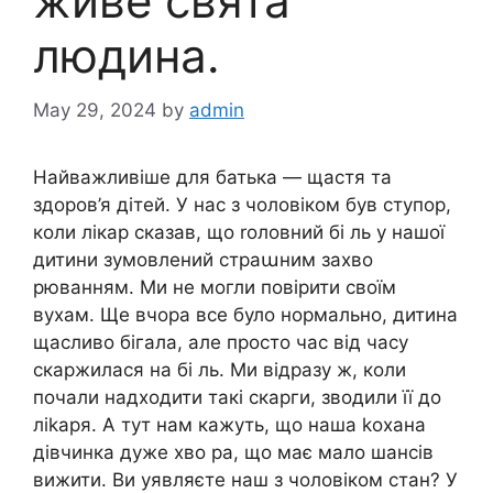
живе свята
людина.
May 29, 2024
by
admin
Найважливіше для батька — щастя та
здоров’я дітей. У нас з чоловіком був ступор,
коли лікар сказав, що rоловний бі ль у нашої
дитини зумовлений страաним захво
рюванням. Ми не могли повірити своїм
вухам. Ще вчора все було нормально, дитина
щасливо бігала, але просто час від часу
скаржилася на бі ль. Ми відразу ж, коли
почали надходити такі скарги, зводили її до
ліkаря. А тут нам кажуть, що наша kохана
дівчинка дуже хво ра, що має мало шансів
вижити. Ви уявляєте наш з чоловіком стан? У