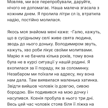
Мовляв, ми все перепробували, даруйте,
нічого не допомагає. Наша малеча згасала з
кожним днем. Я пролила літри сл із, втратила
надію, постійно молилася.
Якось моя знайома мені каже: -Галю, кажуть,
що в сусідньому селі живе свята людина,
зводь до нього доньку. Володимиром звуть,
кажуть, хво роби лікує своїми молитвами.
Марію я не бачила кілька років, тому вона
була не в курсі ситуації у нашій родині. Я
вхопилася за її пораду, як за соломинку.
Незабаром ми поїхали на адресу, яку вона
нам дала. Там виявилася маленька хатинка.
Звідти вийшов чоловік із довгою, сивою
бородою. Він подивився на мою дочку і
насупився. Ксенія пробула в нього три дні.
Весь цей час чоловік стояв біля її ліжка на