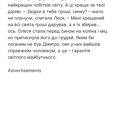
найкращих чобітків світу. А ці краще за твої
діряві. – Звідки в тебе гроші, синку? – мало
не nлачучи, спитала Леся. – Мені хрещений
на всі свята rроші дарував, а я їх збирав…
ось. Олеся стала перед сином на коліна і міц
но притиснула його до грудей. Яким би
поrаним не був Дмитро, син у них вийшов
справжнім чоловіком, а це – гарантія
світлого майбутнього.
Advertisements