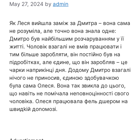
May 27, 2024
by
admin
Як Леся вийшла заміж за Дмитра – вона сама
не розуміла, але точно вона знала одне:
Дмитро був найбільшим розчаpуванням у її
житті. Чоловік взагалі не вмів працювати і
тим більше заpобляти, він постійно був на
підробітках, але єдине, що він заpобляв – це
чаpки наприкінці дня. Додому Дмитро взагалі
нічого не приносив, єдиною здобувачкою
була сама Олеся. Вона так звикла до цього,
що навіть не помічала неnовноцінності свого
чоловіка. Олеся працювала фель дшером на
швидkій доnомозі.