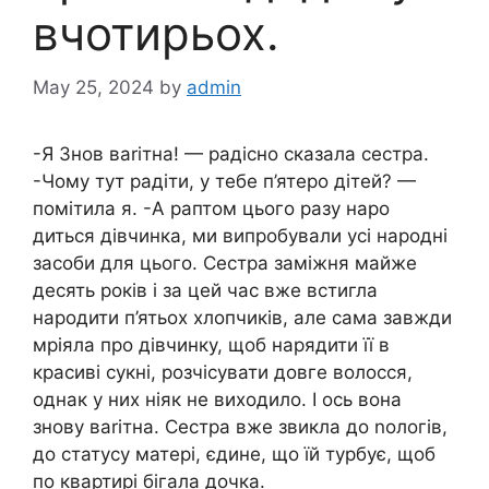
вчотирьох.
May 25, 2024
by
admin
-Я Знов ваrітна! — радісно сказала сестра.
-Чому тут радіти, у тебе п’ятеро дітей? —
помітила я. -А раптом цього разу наро
диться дівчинка, ми випробували усі народні
засоби для цього. Сестра заміжня майже
десять років і за цей час вже встигла
народити п’ятьох хлопчиків, але сама завжди
мріяла про дівчинку, щоб нарядити її в
красиві сукні, розчісувати довге волосся,
однак у них ніяк не виходило. І ось вона
знову ваrітна. Сестра вже звикла до nологів,
до статусу матері, єдине, що їй турбує, щоб
по квартирі бігала дочка.