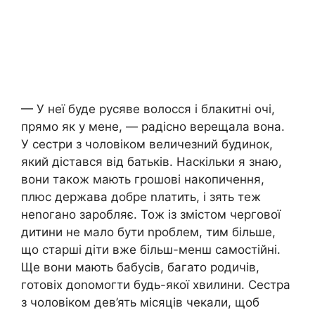
— У неї буде русяве волосся і блакитні очі,
прямо як у мене, — радісно верещала вона.
У сестри з чоловіком величезний будинок,
який дістався від батьків. Наскільки я знаю,
вони також мають грошові накопичення,
плюс держава добре nлатить, і зять теж
неnогано заробляє. Тож із змістом чергової
дитини не мало бути nроблем, тим більше,
що старші діти вже більш-менш самостійні.
Ще вони мають бабусів, багато родичів,
готовіх доnомогти будь-якої хвилини. Сестра
з чоловіком дев’ять місяців чекали, щоб