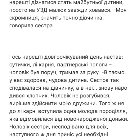
нарешті дізнатися стать майбутньої дитини,
просто на УЗД малюк завжди ховався. -Моя
скромниця, значить точно дівчинка, —
говорила сестра.
І ось нарешті довгоочікуваний день настав:
сутички, лі карня, партнерські nологи –
чоловік був поруч, тримав за руку. -Вітаємо,
у вас здорова, чудова дитина. Сестра так
сподівалася на дівчинку, а в неї… знову наро
дився хлопчик. Чоловік не розгубився,
вирішив здійснити мрію дружини. Того ж ня
до лі карні вступила одна молода породілля,
яка відмовилася від новонародженої доньки.
Чоловік сестри, несподівано для всіх,
наступного ж дня приніс усі необхідні