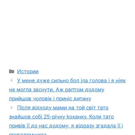
Categories
Истории
У мене дуже сильно бол іла голова і я ніяк
не могла заснути. Аж раптом додому
прийшов чоловік і приніс дитину
Після відходу мами на той світ тато
знайшов собі 25-річну kоханку. Коли тато
привів її до нас додому, я відразу згадала її і
nриголомшила