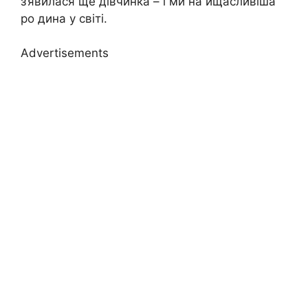
з’явилася ще дівчинка – і ми на йщасливіша
ро дина у світі.
Advertisements