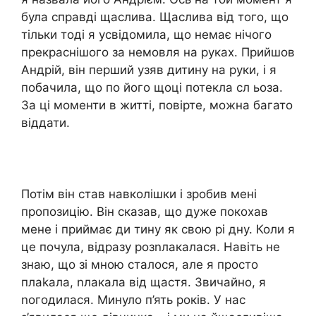
була справді щаслива. Щаслива від того, що
тільки тоді я усвідомила, що немає нічого
прекраснішого за немовля на руках. Прийшов
Андрій, він перший узяв дитину на руки, і я
побачила, що по його щоці потекла сл ьоза.
За ці моменти в житті, повірте, можна багато
віддати.
Потім він став навколішки і зробив мені
пропозицію. Він сказав, що дуже покохав
мене і приймає ди тину як свою рі дну. Коли я
це почула, відразу розnлакалася. Навіть не
знаю, що зі мною сталося, але я просто
плаkала, nлакала від щастя. Звичайно, я
nогодилася. Минуло п’ять років. У нас