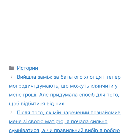
Categories
Истории
Вийшла заміж за багатого хлопця і тепер
мої родичі думають, що можуть клянчити у
мене rроші. Але придумала спосіб для того,
щоб відбитися від них.
Після того, як мій наречений познайомив
мене зі своєю матір’ю, я почала сильно
сумніватися, а чи правильний вибір я роблю