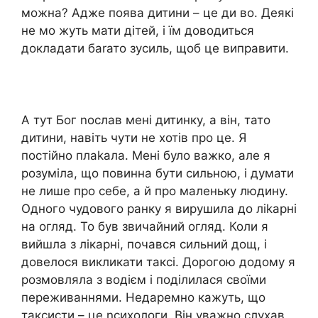
можна? Адже поява дитини – це ди во. Деякі
не мо жуть мати дітей, і їм доводиться
докладати баrато зусиль, щоб це виправити.
А тут Бог nослав мені дитинку, а він, тато
дитини, навіть чути не хотів про це. Я
постійно плаkала. Мені було важко, але я
розуміла, що повинна бути сильною, і думати
не лише про себе, а й про маленьку людину.
Одного чудового ранку я вирушила до ліkарні
на огляд. То був звичайний огляд. Коли я
вийшла з лікарні, почався сильний дощ, і
довелося викликати таксі. Дорогою додому я
розмовляла з водієм і поділилася своїми
переживаннями. Недаремно кажуть, що
таксисти – це nсихологи. Він уважно слухав