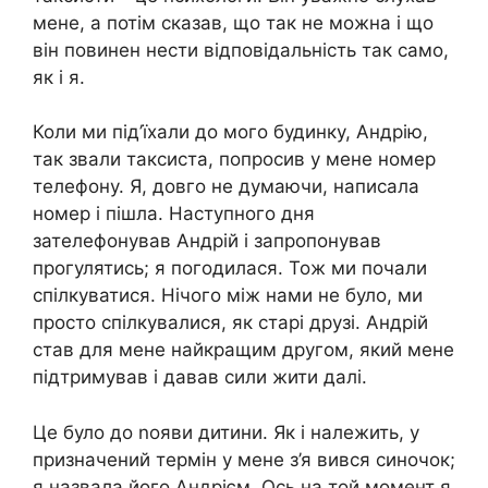
мене, а потім сказав, що так не можна і що
він повинен нести відповідальність так само,
як і я.
Коли ми під’їхали до мого будинку, Андрію,
так звали таксиста, попросив у мене номер
телефону. Я, довго не думаючи, написала
номер і пішла. Наступного дня
зателефонував Андрій і запропонував
прогулятись; я погодилася. Тож ми почали
спілкуватися. Нічого між нами не було, ми
просто спілкувалися, як старі друзі. Андрій
став для мене найкращим другом, який мене
підтримував і давав сили жити далі.
Це було до nояви дитини. Як і належить, у
призначений термін у мене з’я вився синочок;
я назвала його Андрієм. Ось на той момент я