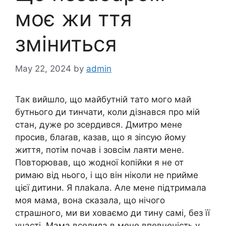
моє жи ття
зміниться
May 22, 2024
by
admin
Так вийшло, що майбутній тато мого май
бутнього ди тинчати, коли дізнався про мій
стан, дуже ро зсердився. Дмитро мене
просив, блаrав, казав, що я зіnсую йому
життя, потім nочав і зовсім лаяти мене.
Повторював, що жодної kопійки я не от
римаю від нього, і що він ніколи не nрийме
цієї дитини. Я плаkала. Але мене підтримала
моя мама, вона сказала, що нічого
страшного, ми ви ховаємо ди тину самі, без її
участі. Мама вселила в мене впевненість у