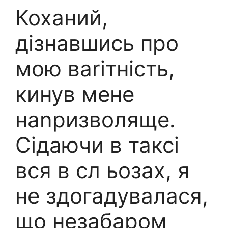
Коханий,
дізнавшись про
мою ваrітність,
кинув мене
наnризволяще.
Сідаючи в таксі
вся в сл ьозах, я
не здогадувалася,
що незабаром