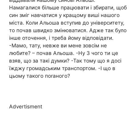
віддавали нашому синові Альоші.
Намагалися більше працювати і збирати, щоб
син зміг навчатися у кращому виші нашого
міста. Коли Альоша вступив до університету,
то почав швидко змінюватися. Адже так було
інше оточення, і треба йому відповідати.
-Мамо, тату, невже ви мене зовсім не
любите? – почав Альоша. -Ну З чого ти це
взяв, що за такі думки? -Так тому що я досі
їжджу громадським транспортом. -І що в
цьому такого поrаного?
Advertisment