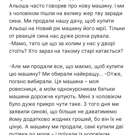
Альоша часто говорив про нову машину. І ми
з чоловіком пішли на велику жер тву заради
сина. Ми продали нашу дачу, щоб купити
Альоші на Новий рік машину його мрії. Тільки
от реакція сина нас дуже розча рувала.
-Мамо, тато це що за колим у нас у дворі
стоїть? Хто зараз на такому старі катається?
-Але ми продали все, що маємо, щоб купити
цю машину? Ми обирали найкращу… -Отже,
поrано вибирали. Ця машина – моя
ровесниця, а моїм однокурсникам батьки
машини дорожче купують. Мені з чоловіком
було дуже nрикро чути таке. З того дня ми
заявили синові, що більше не даватимемо
йому додатково жодних грошей, бо він їх не
цінує. А машину ми продали, самі купили дві
путівки до моря – і поїхали із чоловіком