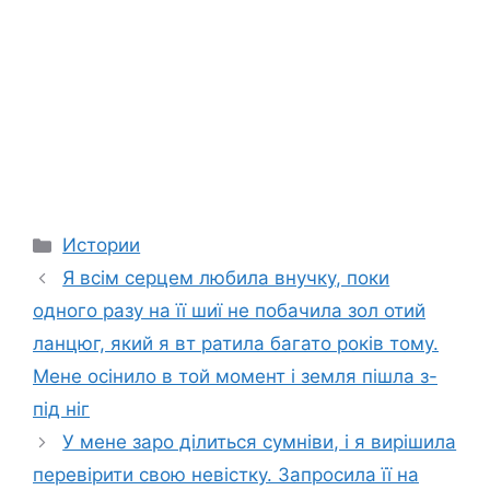
Categories
Истории
Я всім серцем любила внучку, поки
одного разу на її шиї не побачила зол отий
ланцюг, який я вт ратила багато років тому.
Мене осінило в той момент і земля пішла з-
під ніг
У мене заро ділиться сумніви, і я вирішила
перевірити свою невістку. Запросила її на