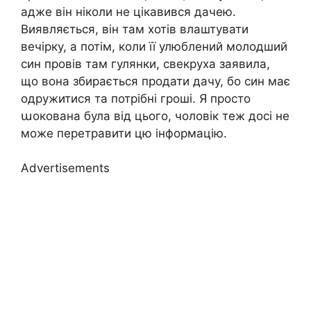
адже він ніколи не цікавився дачею.
Виявляється, він там хотів влаштувати
вечірку, а потім, коли її улюблений молодший
син провів там гулянки, свекруха заявила,
що вона збирається продати дачу, бо син має
одружитися та потрібні гроші. Я просто
աокована була від цього, чоловік теж досі не
може перетравити цю інформацію.
Advertisements