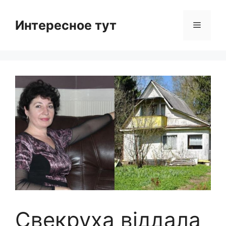
Skip
to
Интересное тут
Menu
content
Свекруха віддала