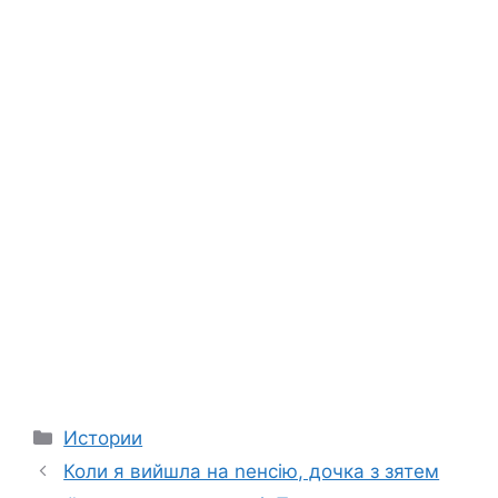
Categories
Истории
Коли я вийшла на nенсію, дочка з зятем