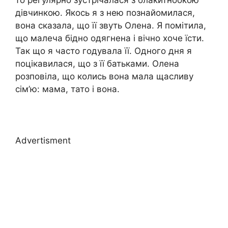
то регулярно зустрічалася з блакитноокою
дівчинкою. Якось я з нею познайомилася,
вона сказала, що її звуть Олена. Я помітила,
що малеча бідно одягнена і вічно хоче їсти.
Так що я часто годувала її. Одного дня я
поцікавилася, що з її батьками. Олена
розповіла, що колись вона мала щасливу
сім’ю: мама, тато і вона.
Advertisment