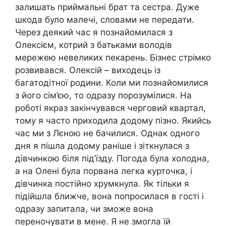
залишать приймальні брат та сестра. Дуже
шкода було малечі, словами не передати.
Через деякий час я познайомилася з
Олексієм, котрий з батьками володів
мережею невеликих пекарень. Бізнес стрімко
розвивався. Олексій – виходець із
багатодітної родини. Коли ми познайомилися
з його сім’єю, то одразу порозумілися. На
роботі якраз закінчувався черговий квартал,
тому я часто приходила додому пізно. Якийсь
час ми з Лєною не бачилися. Однак одного
дня я пішла додому раніше і зіткнулася з
дівчинкою біля під’їзду. Погода була холодна,
а на Олені була порвана легка курточка, і
дівчинка постійно хрумкнула. Як тільки я
підійшла ближче, вона попросилася в гості і
одразу запитала, чи зможе вона
переночувати в мене. Я не змогла їй