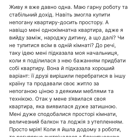
Живу я вже давно одна. Маю гарну роботу та
стабільний дохід. Навіть змогла купити
непогану квартиру-досить простору. А
навіщо мені однокімнатна квартира, адже я
вийду заміж, народжу дитину, а що далі? Чи
не тулитися всім в одній кімнаті? До речі,
таку ідею мені підказала моя начальниця,
коли я поділилася з нею бажанням придбати
собі квартиру. Вона й підказала хороший
варіант: її друзі вирішили перебратися в іншу
країну та продавали своє житло за
непоганою ціною з деякими меблями та
технікою. Отак у мене з’явилася своя
квартира, яка виявилася дуже затишною.
Мені дуже сподобалися просторі кімнати,
величезний балкон та лоджія з утепленням.
Просто мрія! Коли я йшла додому з роботи,