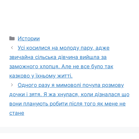
Categories
Истории
Усі косилися на молоду пару, адже
звичайна сільська дівчина вийшла за
заможного хлопця. Але не все було так
казково у їхньому житті.
Одного разу я мимоволі почула розмову
дочки і зятя. Я жа хнулася, коли дізналася що
вони планують робити після того як мене не
стане