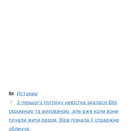
Categories
Истории
З першого погляду невістка здалася Вірі
скромною та вихованою, але вже коли вони
почали жити разом, Віра пізнала її справжне
обличчя.