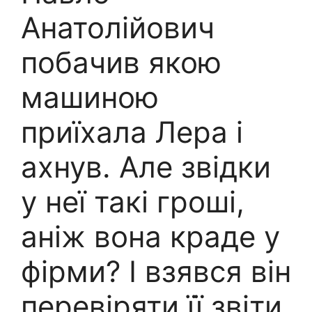
Анатолійович
побачив якою
машиною
приїхала Лера і
ахнув. Але звідки
у неї такі гроші,
аніж вона краде у
фірми? І взявся він
перевіряти її звіти.