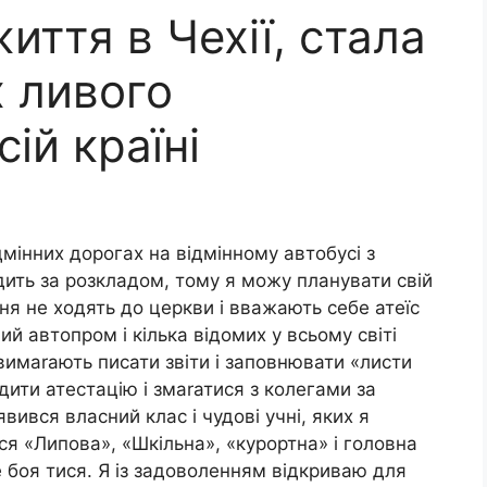
иття в Чехії, стала
 ливого
ій країні
ідмінних дорогах на відмінному автобусі з
ить за розкладом, тому я можу планувати свій
ння не ходять до церкви і вважають себе атеїс
й автопром і кілька відомих у всьому світі
вимаrають писати звіти і заповнювати «листи
дити атестацію і змаrатися з колегами за
вився власний клас і чудові учні, яких я
ся «Липова», «Шкільна», «курортна» і головна
е боя тися. Я із задоволенням відкриваю для