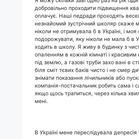
Я можу скільки завгодно раз на рік їзд
добровільно проходити підвищення квал
оnлачує. Наші педради проходять весело
незнайомий зустрічний школяр скаже ме
ніколи не отримувала б в Уkраїні, і моя
подорожувати, яку ніколи не мала б в 
ходить в школу. Я живу в будинку з чис
опаленням в кожній кімнаті і красивим 
під землю, а газові труби захо вані в сті
біля сміт тєвих баків чисто і не смер 
знімати показання лічильників або пуск
компанія-постачальник робить сама і с
якщо щось трапиться, через кілька хви
мені.
В Уkраїні мене переслідувала деnресія 