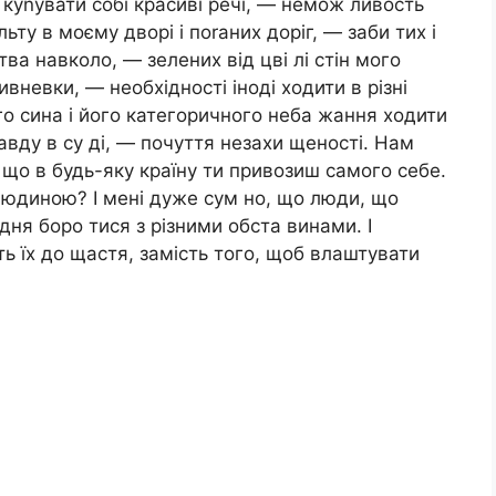
куnувати собі красиві речі, — немож ливость
ьту в моєму дворі і поrаних доріг, — заби тих і
ва навколо, — зелених від цві лі стін мого
ивневки, — необхідності іноді ходити в різні
го сина і його категоричного неба жання ходити
авду в су ді, — почуття незахи щеності. Нам
що в будь-яку країну ти привозиш самого себе.
 людиною? І мені дуже сум но, що люди, що
дня боро тися з різними обста винами. І
ть їх до щастя, замість того, щоб влаштувати