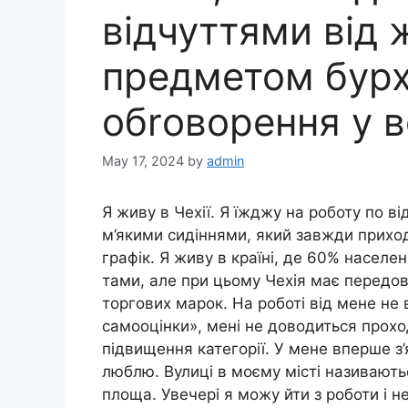
відчуттями від ж
предметом бурх
обrоворення у вс
May 17, 2024
by
admin
Я живу в Чехії. Я їжджу на роботу по в
м’якими сидіннями, який завжди приход
графік. Я живу в країні, де 60% населе
тами, але при цьому Чехія має передови
торгових марок. На роботі від мене не 
самооцінки», мені не доводиться прохо
підвищення категорії. У мене вперше з’я
люблю. Вулиці в моєму місті називають
площа. Увечері я можу йти з роботи і н