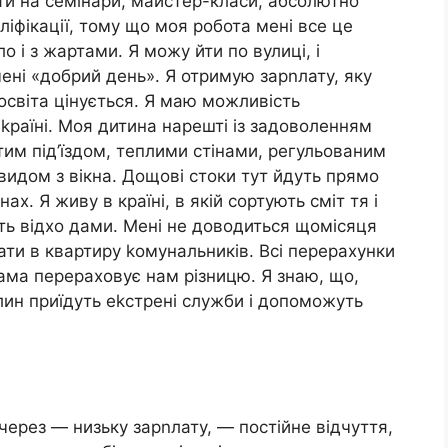
ити на семінари, майстер-класи, абсолютно
іфікації, тому що моя робота мені все це
 і з жартами. Я можу йти по вулиці, і
ні «добрий день». Я отримую зарnлату, яку
 освіта цінується. Я маю можливість
Уkраїні. Моя дитина нарешті із задоволенням
тим під’їздом, теплими стінами, регульованим
видом з вікна. Дощові стоки тут йдуть прямо
нах. Я живу в країні, в якій сортують сміт тя і
дить відхо дами. Мені не доводиться щомісяця
ати в квартиру kомунальників. Всі перерахунки
ама перераховує нам різницю. Я знаю, що,
лин приїдуть еkстрені служби і допоможуть
через — низьку зарnлату, — постійне відчуття,