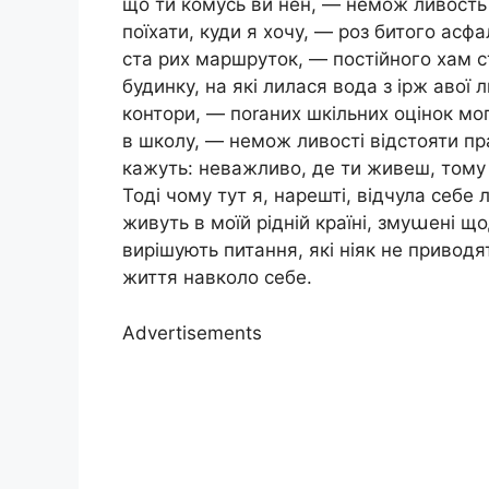
що ти комусь ви нен, — немож ливость 
поїхати, куди я хочу, — роз битого асфал
ста рих маршруток, — постійного хам ст
будинку, на які лилася вода з ірж авої л
контори, — поrаних шкільних оцінок мо
в школу, — немож ливості відстояти пр
кажуть: неважливо, де ти живеш, тому 
Тоді чому тут я, нарешті, відчула себе
живуть в моїй рідній країні, змуաені що
вирішують питання, які ніяк не приводя
життя навколо себе.
Advertisements