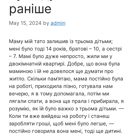
раніше
May 15, 2024
by
admin
Маму мій тато залишив із трьома дітьми;
мені було тоді 14 років, братові – 10, а сестрі
– 7. Мамі було дуже непросто, жили ми у
двокімнатній квартирі. Добре, що вона була
маминою і їй не довелося ще думати про
житло. Скільки пам’ятаю, мама постійно була
на роботі, приходила пізно, готувала нам
вечерю, я в тому допомагала, потім ми
лягали спати, а вона ще прала і прибирала, я
розумію, як їй було важко з трьома дітьми. —
Коли ти вже вийдеш на роботу і станеш
заробляти гроші, щоб мені було легше, —
постійно говорила вона мені, тоді ще дитині.