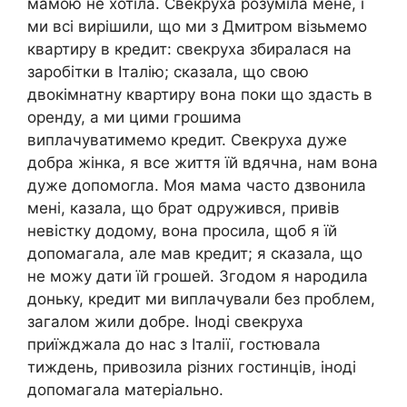
мамою не хотіла. Свекруха розуміла мене, і
ми всі вирішили, що ми з Дмитром візьмемо
квартиру в кредит: свекруха збиралася на
заробітки в Італію; сказала, що свою
двокімнатну квартиру вона поки що здасть в
оренду, а ми цими грошима
виплачуватимемо кредит. Свекруха дуже
добра жінка, я все життя їй вдячна, нам вона
дуже допомогла. Моя мама часто дзвонила
мені, казала, що брат одружився, привів
невістку додому, вона просила, щоб я їй
допомагала, але мав кредит; я сказала, що
не можу дати їй грошей. Згодом я народила
доньку, кредит ми виплачували без проблем,
загалом жили добре. Іноді свекруха
приїжджала до нас з Італії, гостювала
тиждень, привозила різних гостинців, іноді
допомагала матеріально.