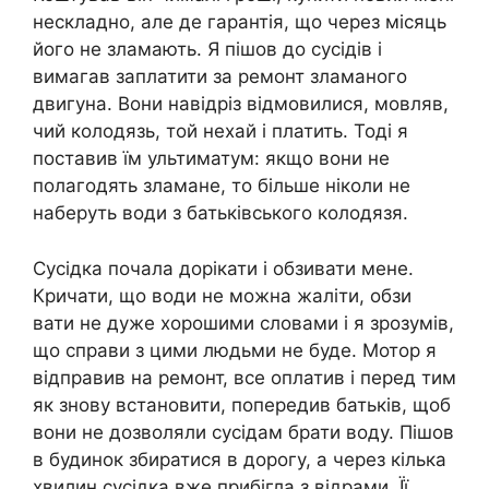
нескладно, але де гарантія, що через місяць
його не зламають. Я пішов до сусідів і
вимагав заплатити за ремонт зламаного
двигуна. Вони навідріз відмовилися, мовляв,
чий колодязь, той нехай і платить. Тоді я
поставив їм ультиматум: якщо вони не
полагодять зламане, то більше ніколи не
наберуть води з батьківського колодязя.
Сусідка почала дорікати і обзивати мене.
Кричати, що води не можна жаліти, обзи
вати не дуже хорошими словами і я зрозумів,
що справи з цими людьми не буде. Мотор я
відправив на ремонт, все оплатив і перед тим
як знову встановити, попередив батьків, щоб
вони не дозволяли сусідам брати воду. Пішов
в будинок збиратися в дорогу, а через кілька
хвилин сусідка вже прибігла з відрами. Її