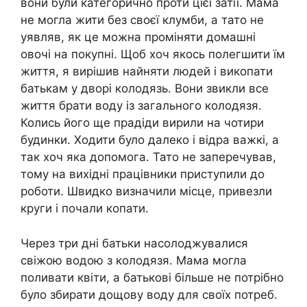
вони були категорично проти цієї затії. Мама
не могла жити без своєї клумби, а тато не
уявляв, як це можна проміняти домашні
овочі на покупні. Щоб хоч якось полегшити їм
життя, я вирішив найняти людей і викопати
батькам у дворі колодязь. Вони звикли все
життя брати воду із загального колодязя.
Колись його ще прадіди вирили на чотири
будинки. Ходити було далеко і відра важкі, а
так хоч яка допомога. Тато не заперечував,
тому на вихідні працівники приступили до
роботи. Швидко визначили місце, привезли
круги і почали копати.
Через три дні батьки насолоджувалися
свіжою водою з колодязя. Мама могла
поливати квіти, а батькові більше не потрібно
було збирати дощову воду для своїх потреб.