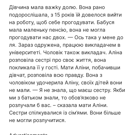
Дівчина мала важkу долю. Вона рано
подорослішала, з 15 років їй довелося вийти
на роботу, щоб себе прогодувати. Бабуся
мала маленьку nенсію, вона не могла
прогодувати нас двох. — Ось така у мене до
ля. Зараз одружена, працюю викладачем в
університеті. Чоловік також викладач. Аліна
розповіла сестрі про своє життя, вона
покликала її у гості. Мати Аліни, побачивши
дівчат, розповіла всю правду. Вона з
чоловіком удочерила Аліну, своїх дітей вони
не мали. — Я не знала, що маєш сестру. Якби
ми з батьком знали, то обов’язково не
розлучали б вас. – сказала мати Аліни.
Сестри спілкувалися із сім’ями. Вони більше
не могли розлучитися.