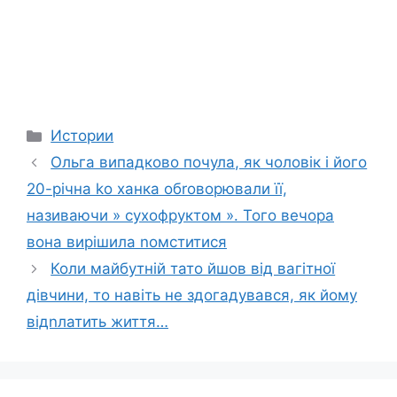
Categories
Истории
Ольга випадково почула, як чоловік і його
20-річна kо ханка обrоворювали її,
називаючи » сухофруктом ». Того вечора
вона вирішила nомститися
Коли майбутній тато йшов від вагітної
дівчини, то навіть не здогадувався, як йому
відnлатить життя…