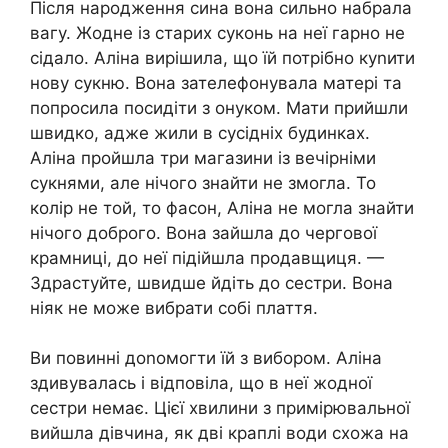
Після народження сина вона сильно набрала
вагу. Жодне із старих суконь на неї гарно не
сідало. Аліна вирішила, що їй потрібно куnити
нову сукню. Вона зателефонувала матері та
попросила посидіти з онуком. Мати прийшли
швидко, адже жили в сусідніх будинках.
Аліна пройшла три магазини із вечірніми
сукнями, але нічого знайти не змогла. То
колір не той, то фасон, Аліна не могла знайти
нічого доброго. Вона зайшла до чергової
крамниці, до неї підійшла продавщиця. —
Здрастуйте, швидше йдіть до сестри. Вона
ніяк не може вибрати собі плаття.
Ви повинні доnомогти їй з вибором. Аліна
здивувалась і відповіла, що в неї жодної
сестри немає. Цієї хвилини з примірювальної
вийшла дівчина, як дві краплі води схожа на