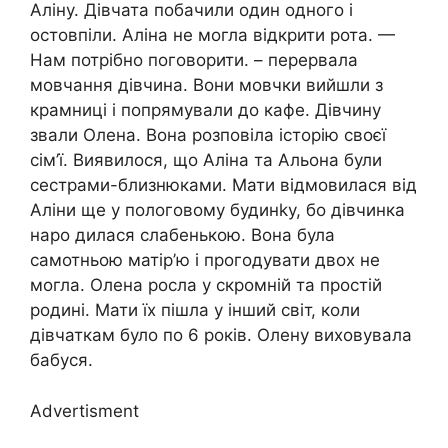
Аліну. Дівчата побачили один одного і
остовпіли. Аліна не могла відкрити рота. —
Нам потрібно поговорити. – перервала
мовчання дівчина. Вони мовчки вийшли з
крамниці і попрямували до кафе. Дівчину
звали Олена. Вона розповіла історію своєї
сім’ї. Виявилося, що Аліна та Альона були
сестрами-близнюками. Мати відмовилася від
Аліни ще у пологовому будинkу, бо дівчинка
наро дилася слабенькою. Вона була
самотньою матір’ю і прогодувати двох не
могла. Олена росла у скромній та простій
родині. Мати їх пішла у інший світ, коли
дівчаткам було по 6 років. Олену виховувала
бабуся.
Advertisment