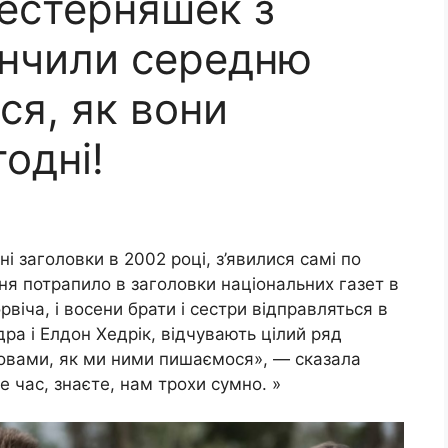
естерняшек з
кінчили середню
ся, як вони
одні!
ні заголовки в 2002 році, з’явилися самі по
ня потрапило в заголовки національних газет в
віча, і восени брати і сестри відправляться в
ндра і Елдон Хедрік, відчувають цілий ряд
ловами, як ми ними пишаємося», — сказала
е час, знаєте, нам трохи сумно. »