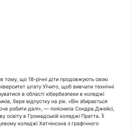
в тому, що 18-річні діти продовжують свою
ніверситет штату Уїчито, щоб вивчати технічні
зуватися в області кібербезпеки в коледжі
иків, бере відпустку на рік. «Він збирається
хоче робити далі», — пояснила Сондра.Джейсі,
 освіту в Громадській коледжі Пратта. Її
цевому коледжі Хатчінсона з графічного