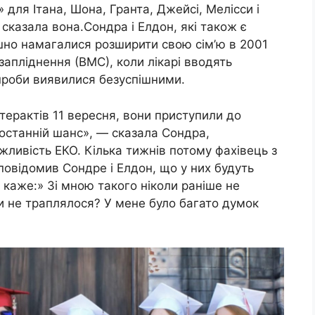
для Ітана, Шона, Гранта, Джейсі, Мелісси і
сказала вона.Сондра і Елдон, які також є
шно намагалися розширити свою сім’ю в 2001
апліднення (ВМС), коли лікарі вводять
спроби виявилися безуспішними.
 терактів 11 вересня, вони приступили до
останній шанс», — сказала Сондра,
ливість ЕКО. Кілька тижнів потому фахівець з
овідомив Сондре і Елдон, що у них будуть
ін каже:» Зі мною такого ніколи раніше не
ли не траплялося? У мене було багато думок