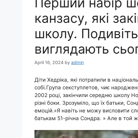
Перший набір ш
канзасу, які за
школу. Подивіть
виглядають сьог
April 16, 2024
by
admin
Діти Хедріка, які потрапили в національ
собі.Група секступлетов, чиє народжен
2002 році, закінчили середню школу Нор
різні боки. Зрозуміло, що їх батьки, Со
емоцій.»Я навіть не можу висловити с
батькам 51-річна Сондра. » Але в той ж