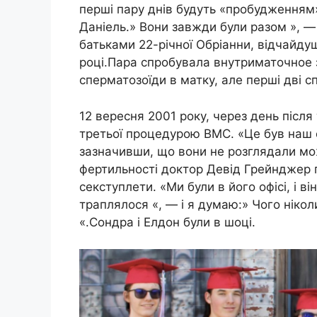
перші пару днів будуть «пробудженням» 
Даніель.» Вони завжди були разом », — 
батьками 22-річної Обріанни, відчайду
році.Пара спробувала внутриматочное з
сперматозоїди в матку, але перші дві 
12 вересня 2001 року, через день після
третьої процедурою ВМС. «Це був наш 
зазначивши, що вони не розглядали мож
фертильності доктор Девід Грейнджер п
секступлети. «Ми були в його офісі, і в
траплялося «, — і я думаю:» Чого ніко
«.Сондра і Елдон були в шоці.