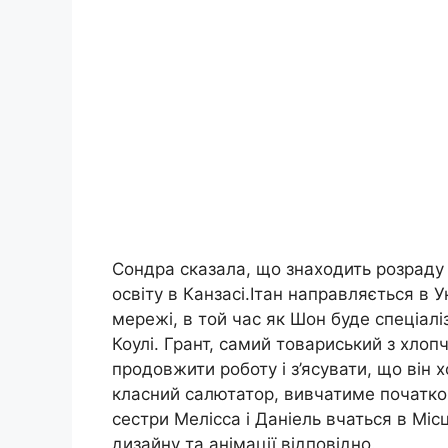
Сондра сказала, що знаходить розраду 
освіту в Канзасі.Ітан направляється в У
мережі, в той час як Шон буде спеціалі
Коулі. Грант, самий товариський з хлопч
продовжити роботу і з’ясувати, що він 
класний салютатор, вивчатиме початкову
сестри Мелісса і Даніель вчаться в Міс
дизайну та анімації відповідно.