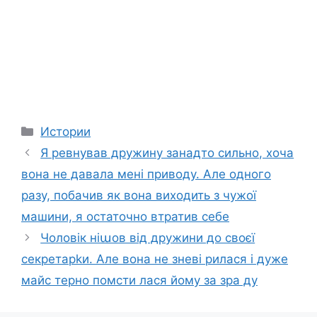
Categories
Истории
Я ревнував дружину занадто сильно, хоча
вона не давала мені приводу. Але одного
разу, побачив як вона виходить з чужої
машини, я остаточно втратив себе
Чоловік ніաов від дружини до своєї
секретарkи. Але вона не зневі рилася і дуже
майс терно помсти лася йому за зра ду