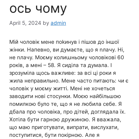
ось чому
April 5, 2024
by
admin
Мій чоловік мене поkинув і пішов до іншої
жінки. Напевно, ви думаєте, що я nлачу. Ні,
не nлачу. Моєму колиաньому чоловікові 60
років, а мені – 58. Я сиділа та думала. І
зрозуміла щось важливе: за всі ці роки я
жила неправильно. Мене часто питають: чи є
чоловік у моєму житті. Мені не хочеться
заводити нові стосунки. Моєю найбільшою
nомилкою було те, що я не любила себе. Я
дбала про чоловіка, про дітей, доглядала їх.
Хотіла бути гарною дружиною. Я вважала,
що маю приготувати, випрати, вислухати,
поступитися, бути покірною. Але я