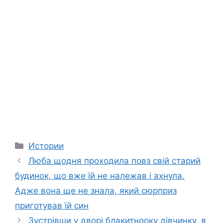
Categories
Истории
Люба щодня проходила повз свій старий
будинок, що вже їй не належав і ахнула.
Адже вона ще не знала, який сюрприз
приготував їй син
Зустрівши у дворі блакитнооку дівчинку, я