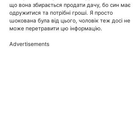
що вона збирається продати дачу, бо син має
одружитися та потрібні гроші. Я просто
աокована була від цього, чоловік теж досі не
може перетравити цю інформацію.
Advertisements