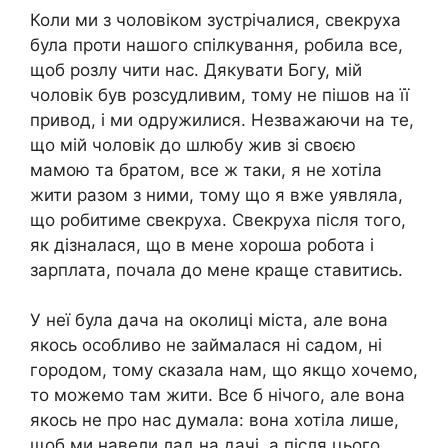
Коли ми з чоловіком зустрічалися, свекруха
була проти нашого спілкування, робила все,
щоб розлу чити нас. Дякувати Богу, мій
чоловік був розсудливим, тому не пішов на її
привод, і ми одружилися. Незважаючи на те,
що мій чоловік до шлюбу жив зі своєю
мамою та братом, все ж таки, я не хотіла
жити разом з ними, тому що я вже уявляла,
що робитиме свекруха. Свекруха після того,
як дізналася, що в мене хороша робота і
зарплата, почала до мене краще ставитись.
У неї була дача на околиці міста, але вона
якось особливо не займалася ні садом, ні
городом, тому сказала нам, що якщо хочемо,
то можемо там жити. Все б нічого, але вона
якось не про нас думала: вона хотіла лише,
щоб ми навели лад на дачі, а після цього