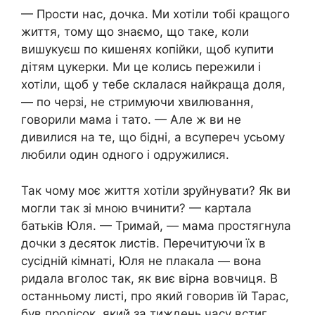
— Прости нас, дочка. Ми хотіли тобі кращого
життя, тому що знаємо, що таке, коли
вишукуєш по кишенях копійки, щоб купити
дітям цукерки. Ми це колись пережили і
хотіли, щоб у тебе склалася найкраща доля,
— по черзі, не стримуючи хвилювання,
говорили мама і тато. — Але ж ви не
дивилися на те, що бідні, а всупереч усьому
любили один одного і одружилися.
Так чому моє життя хотіли зруйнувати? Як ви
могли так зі мною вчинити? — картала
батьків Юля. — Тримай, — мама простягнула
дочки з десяток листів. Перечитуючи їх в
сусідній кімнаті, Юля не плакала — вона
ридала вголос так, як виє вірна вовчиця. В
останньому листі, про який говорив їй Тарас,
був пролісок, який за тиждень часу встиг