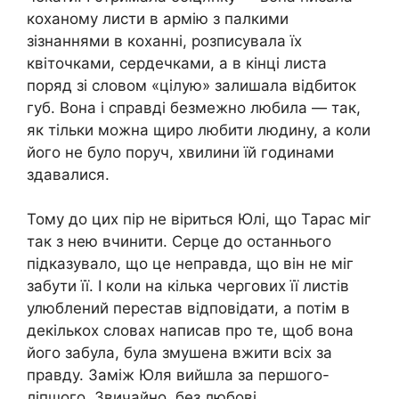
коханому листи в армію з палкими
зізнаннями в коханні, розписувала їх
квіточками, сердечками, а в кінці листа
поряд зі словом «цілую» залишала відбиток
губ. Вона і справді безмежно любила — так,
як тільки можна щиро любити людину, а коли
його не було поруч, хвилини їй годинами
здавалися.
Тому до цих пір не віриться Юлі, що Тарас міг
так з нею вчинити. Серце до останнього
підказувало, що це неправда, що він не міг
забути її. І коли на кілька чергових її листів
улюблений перестав відповідати, а потім в
декількох словах написав про те, щоб вона
його забула, була змушена вжити всіх за
правду. Заміж Юля вийшла за першого-
ліпшого. Звичайно, без любові.