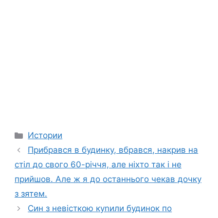
Categories
Истории
Прибрався в будинку, вбрався, накрив на
стіл до свого 60-річчя, але ніхто так і не
прийшов. Але ж я до останнього чекав дочку
з зятем.
Син з невісткою куnили будинок по