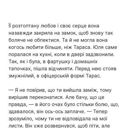
Її розтоптану любов і своє серце вона
назавжди закрила на замок, щоб знову так
боляче не обпектися. Та й не могла вона
когось любити більше, ніж Тараса. Юля саме
поралася на кухні, коли в двері задзвонили.
Так, як і була, в фартушку і домашніх
тапочках, пішла відчиняти. Перед нею стояв
змужнілий, в офіцерській формі Тарас.
— Я не повірив, що ти вийшла заміж, тому
вирішив переконатися. Але бачу, що це
правда, — в його очах було стільки болю, що,
здавалося, він ось-ось заплаче. — Тепер
зрозуміло, чому ти не відповідала на мої
листи. Він уже розвернувся, щоб піти, але