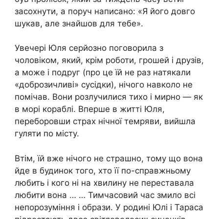
засохнути, а поруч написано: «Я його довго
шукав, але знайшов для тебе».
Увечері Юля серйозно поговорила з
чоловіком, який, крім роботи, грошей і друзів,
а може і подруг (про це їй не раз натякали
«доброзичливі» сусідки), нічого навколо не
помічав. Вони розлучилися тихо і мирно — як
в морі кораблі. Вперше в житті Юля,
переборовши страх нічної темряви, вийшла
гуляти по місту.
Втім, їй вже нічого не страшно, тому що вона
йде в будинок того, хто її по-справжньому
любить і кого ні на хвилину не переставала
любити вона … … Тимчасовий час змило всі
непорозуміння і образи. У родині Юлі і Тараса