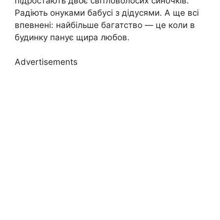
підростають двоє світловолосих синочків.
Радіють онуками бабусі з дідусями. А ще всі
впевнені: найбільше багатство — це коли в
будинку панує щира любов.
Advertisements