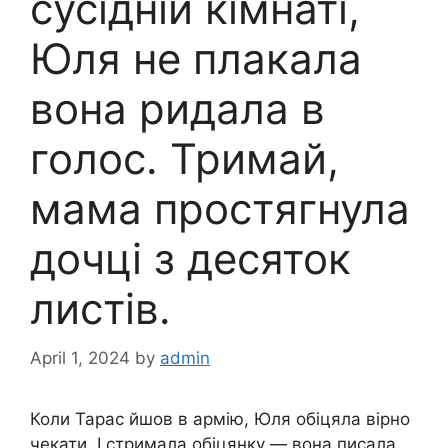
сусідній кімнаті,
Юля не плакала
вона ридала в
голос. Тримай,
мама простягнула
дочці з десяток
листів.
April 1, 2024
by
admin
Коли Тарас йшов в армію, Юля обіцяла вірно
чекати. І стримала обіцянку — вона писала