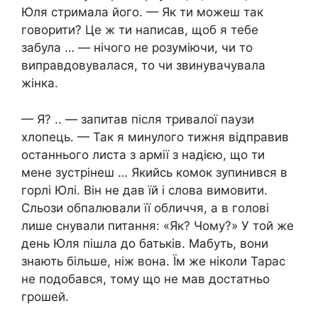
Юля стримала його. — Як ти можеш так
говорити? Це ж ти написав, щоб я тебе
забула … — нічого не розуміючи, чи то
виправдовувалася, то чи звинувачувала
жінка.
— Я? .. — запитав після тривалої паузи
хлопець. — Так я минулого тижня відправив
останнього листа з армії з надією, що ти
мене зустрінеш … Якийсь комок зупинився в
горлі Юлі. Він не дав їй і слова вимовити.
Сльози обпалювали її обличчя, а в голові
лише снували питання: «Як? Чому?» У той же
день Юля пішла до батьків. Мабуть, вони
знають більше, ніж вона. Їм же ніколи Тарас
не подобався, тому що не мав достатньо
грошей.