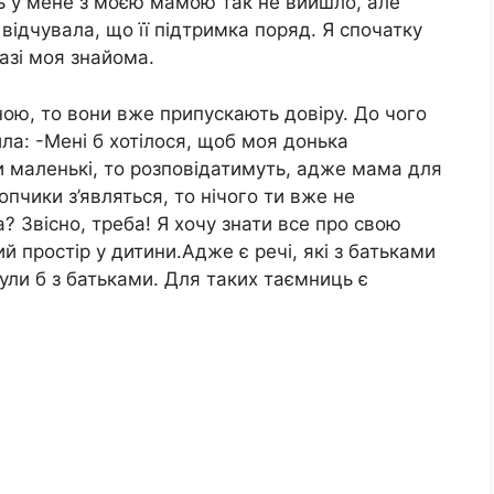
сь у мене з моєю мамою так не вийшло, але
відчувала, що її підтримка поряд. Я спочатку
азі моя знайома.
ою, то вони вже припускають довіру. До чого
ла: -Мені б хотілося, щоб моя донька
ти маленькі, то розповідатимуть, адже мама для
лопчики з’являться, то нічого ти вже не
а? Звісно, треба! Я хочу знати все про свою
й простір у дитини.Адже є речі, які з батьками
були б з батьками. Для таких таємниць є