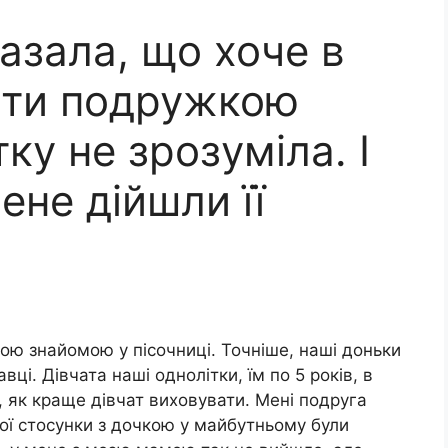
азала, що хоче в
ути подружкою
ку не зрозуміла. І
ене дійшли її
ою знайомою у пісочниці. Точніше, наші доньки
вці. Дівчата наші однолітки, їм по 5 років, в
, як краще дівчат виховувати. Мені подруга
мої стосунки з дочкою у майбутньому були