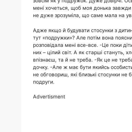
зовсім як у подружок. Дуже довірчі. О
мені хочеться, щоб моя донька завжди 
не дуже зрозуміла, що саме мала на ув
Адже якщо й будувати стосунки з дитин
тут «подружки»? Але потім вона поясни
розповідала мені все-все. -Це поки ді
них – цілий світ. А як старші стануть, х
впізнаєш, та й не треба. -Як це не треб
дочку. -Але ж має бути якийсь особисти
не обговориш, які близькі стосунки не 
подруги.
Advertisment