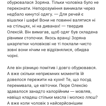
обурювалася Зоряна. Тільки чоловіка було не
переконати. Непорозуміння виникали через
недбало кинутої одягу. — Для речей є
вішалки і шафи! Вони не повинні валятися ні
на стільцях, ні на диванах! — твердив
Олексій. Він вимагав, щоб одяг був складена
рівними стопочки. Якось вранці Зоряна
шкарпетки чоловікові не ті поклали-чисто
зовні вони нічим не відрізнялися, обидва
чорні.
Але він різницю помітив і довго обурювався.
А вже скільки неприємних моментів їй
довелося пережити на кухні! Те, що посуд
перемивала, це квіточки. Пюре Олексію
здавалося занадто калорійним — мовляв,
навіщо кладеш стільки масла і молоко ллєш?
А вже коли чоловік з найсерйознішим