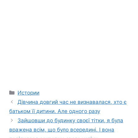
Categories
Истории
Дівчина довгий час не визнавалася, хто є
батьком її дитини. Але одного разу
Зайшовши до будинку своєї тітки, я була
вражена всім, що було всередині. І вона