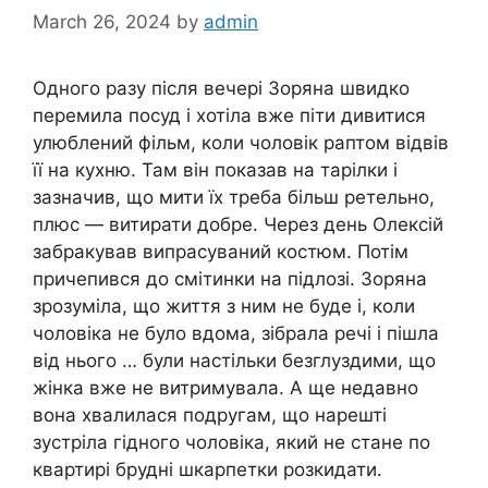
March 26, 2024
by
admin
Одного разу після вечері Зоряна швидко
перемила посуд і хотіла вже піти дивитися
улюблений фільм, коли чоловік раптом відвів
її на кухню. Там він показав на тарілки і
зазначив, що мити їх треба більш ретельно,
плюс — витирати добре. Через день Олексій
забракував випрасуваний костюм. Потім
причепився до смітинки на підлозі. Зоряна
зрозуміла, що життя з ним не буде і, коли
чоловіка не було вдома, зібрала речі і пішла
від нього … були настільки безглуздими, що
жінка вже не витримувала. А ще недавно
вона хвалилася подругам, що нарешті
зустріла гідного чоловіка, який не стане по
квартирі брудні шкарпетки розкидати.