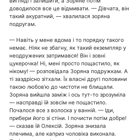
вигляді і залишити, а Зоряне потім
доводилося все це відмивати. — Дівчата, він
такий акуратний, — хвалилася зоряна
подругам.
— Навіть у мене вдома і то порядку такого
немає. Ніяк не збагну, як такий екземпляр у
неодружених затримався! Він і зовні
цукерочка! Ні, мені просто пощастило, як
нікому! — розповідала Зоряна подружкам. А
ті заздрісно зітхали. Їх власні другі половини
такою любов’ю до чистоти не блищали.
Зоряна вийшла заміж і ось тут-то зрозуміла
— насправді їй зовсім не пощастило.
Почалося все з волоска у ванній. — Іди,
прибери його зі стіни. І почисти потім добре!
— сказав їй Олексій. Зоряна знизала
плечима, але каприз чоловіка виконала.