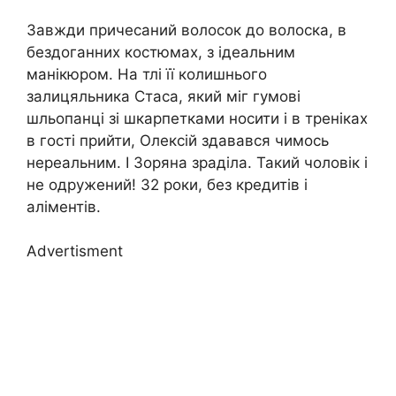
Завжди причесаний волосок до волоска, в
бездоганних костюмах, з ідеальним
манікюром. На тлі її колишнього
залицяльника Стаса, який міг гумові
шльопанці зі шкарпетками носити і в треніках
в гості прийти, Олексій здавався чимось
нереальним. І Зоряна зраділа. Такий чоловік і
не одружений! 32 роки, без кредитів і
аліментів.
Advertisment