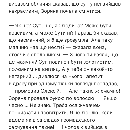
виразом обличчя сказав, що суп у неї вийшов
некрасивим, Зоряна почала сміятися.
— Як це? Суп, що, як людина? Може бути
красивим, а може бути ні? Гаразд би сказав,
що несмачний, я б ще зрозуміла. Але таку
маячню навіщо нести? — сказала вона,
стоячи з ополоником. — З чого ти взяла, що
це маячня? Суп повинен бути золотистим,
приємним на вигляд. А у тебе он какой-то
негарний … дивлюся на нього і апетит
відразу при одному тільки погляді пропадає,
— промовив Олексій. — Але пахне ж смачно!
Зоряна провела рукою по волоссю. — Якщо
чесно … Не знаю. Треба освіжувачем
побризкати і провітрити. Я не люблю, коли
вдома як в закладах громадського
харчування пахне! — і чоловік вийшов в