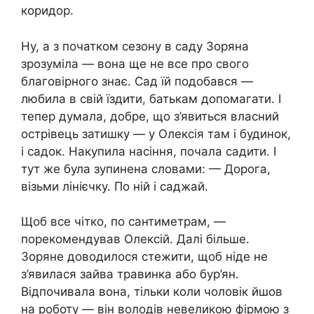
коридор.
Ну, а з початком сезону в саду Зоряна
зрозуміла — вона ще не все про свого
благовірного знає. Сад їй подобався —
любила в свій їздити, батькам допомагати. І
тепер думала, добре, що з’явиться власний
острівець затишку — у Олексія там і будинок,
і садок. Накупила насіння, почала садити. І
тут же була зупинена словами: — Дорога,
візьми лінієчку. По ній і саджай.
Щоб все чітко, по сантиметрам, —
порекомендував Олексій. Далі більше.
Зоряне доводилося стежити, щоб ніде не
з’явилася зайва травинка або бур’ян.
Відпочивала вона, тільки коли чоловік йшов
на роботу — він володів невеликою фірмою з