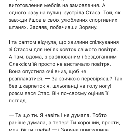
виготовлення меблів на замовлення. А
одного разу на вулиці зустріла Стаса. Той, як
завжди йшов в своїх улюблених спортивних
штанях. Засяяв, побачивши Зоряну.
І та раптом відчула, що хвилини спілкування
зі Стасом для неї як ковток свіжого повітря.
А там, вдома, з рафінованим і бездоганним
Олексієм їй просто не вистачало повітря.
Вона опустила очі вниз, щоб не
розплакатися. — За звичкою перевіряєш? Так
без шкарпеток я, шльопанці на голу ногу! —
розсміявся Стас. Він по-своєму оцінив її
погляд.
— Та що ти. Я навіть і не думала. Тобто
раніше думала, а тепер! Ти хороший, прости,
мені бігти треба! — і Зоряна прискорила