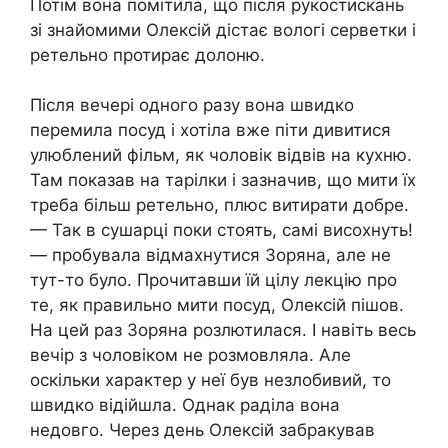
Потім вона помітила, що після рукостискань
зі знайомими Олексій дістає вологі серветки і
ретельно протирає долоню.
Після вечері одного разу вона швидко
перемила посуд і хотіла вже піти дивитися
улюблений фільм, як чоловік відвів на кухню.
Там показав на тарілки і зазначив, що мити їх
треба більш ретельно, плюс витирати добре.
— Так в сушарці поки стоять, самі висохнуть!
— пробувала відмахнутися Зоряна, але не
тут-то було. Прочитавши їй цілу лекцію про
те, як правильно мити посуд, Олексій пішов.
На цей раз Зоряна розлютилася. І навіть весь
вечір з чоловіком не розмовляла. Але
оскільки характер у неї був незлобивий, то
швидко відійшла. Однак раділа вона
недовго. Через день Олексій забракував