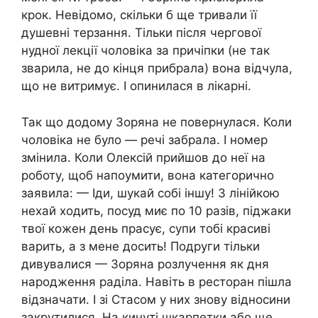
крок. Невідомо, скільки б ще тривали її
душевні терзання. Тільки після чергової
нудної лекції чоловіка за причіпки (не так
зварила, не до кінця прибрала) вона відчула,
що не витримує. І опинилася в лікарні.
Так що додому Зоряна не повернулася. Коли
чоловіка не було — речі забрала. І номер
змінила. Коли Олексій прийшов до неї на
роботу, щоб напоумити, вона категорично
заявила: — Іди, шукай собі іншу! З лінійкою
нехай ходить, посуд миє по 10 разів, піджаки
твої кожен день прасує, супи тобі красиві
варить, а з мене досить! Подруги тільки
дивувалися — Зоряна розлучення як дня
народження раділа. Навіть в ресторан пішла
відзначати. І зі Стасом у них знову відносини
закрутилися. На кинуті шкарпетки або ще