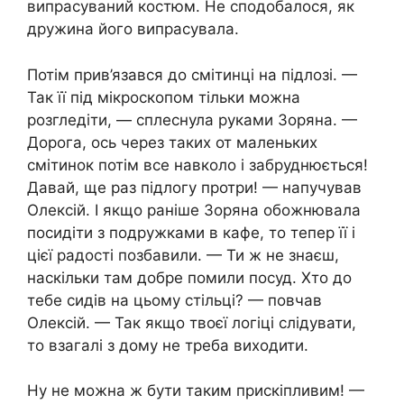
випрасуваний костюм. Не сподобалося, як
дружина його випрасувала.
Потім прив’язався до смітинці на підлозі. —
Так її під мікроскопом тільки можна
розгледіти, — сплеснула руками Зоряна. —
Дорога, ось через таких от маленьких
смітинок потім все навколо і забруднюється!
Давай, ще раз підлогу протри! — напучував
Олексій. І якщо раніше Зоряна обожнювала
посидіти з подружками в кафе, то тепер її і
цієї радості позбавили. — Ти ж не знаєш,
наскільки там добре помили посуд. Хто до
тебе сидів на цьому стільці? — повчав
Олексій. — Так якщо твоєї логіці слідувати,
то взагалі з дому не треба виходити.
Ну не можна ж бути таким прискіпливим! —