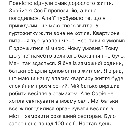
Повністю відчули смак дорослого життя.
Зробив я Софії пропозицію, а вона
погодилася. Але її турбувало те, що я
приїжджий і не маю свого житла. У
гуртожитку жити вона не хотіла. Квартирне
питання турбувало і мене. Все-таки я умовив
її одружитися зі мною. Чому умовив? Тому
що у неї начебто великого бажання і не було.
Мені так здається. Я був із заможної родини,
батьки обіцяли допомогти з житлом. Я вірив,
що маючи нашу власну квартиру життя буде
спокійним і розмірений. Мій батько вирішив
робити весілля з розмахом. Але Софія не
хотіла святкувати в моєму селі. Мої батьки
все ж погодилися організувати весілля в
місті і замовити розкішний ресторан. Було
запрошено понад 100 осіб. Настав день.