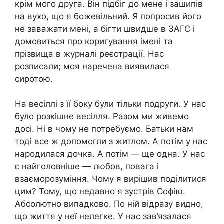
крім мого друга. Він підбіг до мене і зашипів
на вухо, що я божевільний. Я попросив його
не заважати мені, а бігти швидше в ЗАГС і
домовиться про коригування імені та
прізвища в журналі реєстрації. Нас
розписали; моя наречена виявилася
сиротою.
На весіллі з її боку були тільки подруги. У нас
було розкішне весілля. Разом ми живемо
досі. Ні в чому не потребуємо. Батьки нам
тоді все ж допомогли з житлом. А потім у нас
народилася дочка. А потім — ще одна. У нас
є найголовніше — любов, повага і
взаєморозуміння. Чому я вирішив поділитися
цим? Тому, що недавно я зустрів Софію.
Абсолютно випадково. По ній відразу видно,
що життя у неї нелегке. У нас зав’язалася