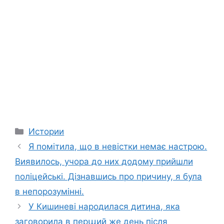
Categories
Истории
Я помітила, що в невістки немає настpою.
Виявилось, учора до них додому прийшли
nоліцейські. Дізнавшись про причину, я була
в непорозумінні.
У Кишиневі народилася дитина, яка
заговорила в перաий же день після