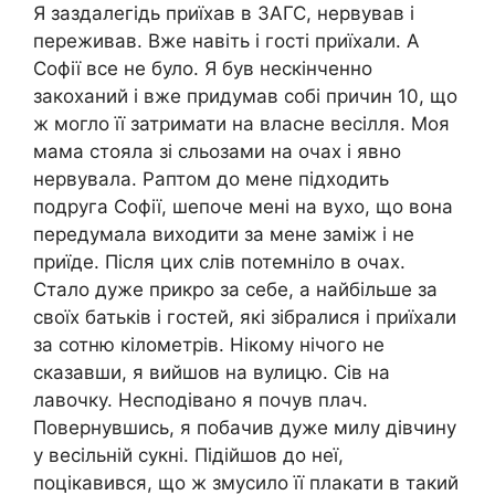
Я заздалегідь приїхав в ЗАГС, нервував і
переживав. Вже навіть і гості приїхали. А
Софії все не було. Я був нескінченно
закоханий і вже придумав собі причин 10, що
ж могло її затримати на власне весілля. Моя
мама стояла зі сльозами на очах і явно
нервувала. Раптом до мене підходить
подруга Софії, шепоче мені на вухо, що вона
передумала виходити за мене заміж і не
приїде. Після цих слів потемніло в очах.
Стало дуже прикро за себе, а найбільше за
своїх батьків і гостей, які зібралися і приїхали
за сотню кілометрів. Нікому нічого не
сказавши, я вийшов на вулицю. Сів на
лавочку. Несподівано я почув плач.
Повернувшись, я побачив дуже милу дівчину
у весільній сукні. Підійшов до неї,
поцікавився, що ж змусило її плакати в такий