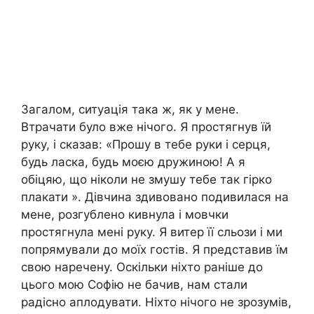
Загалом, ситуація така ж, як у мене.
Втрачати було вже нічого. Я простягнув їй
руку, і сказав: «Прошу в тебе руки і серця,
будь ласка, будь моєю дружиною! А я
обіцяю, що ніколи не змушу тебе так гірко
плакати ». Дівчина здивовано подивилася на
мене, розгублено кивнула і мовчки
простягнула мені руку. Я витер її сльози і ми
попрямували до моїх гостів. Я представив їм
свою наречену. Оскільки ніхто раніше до
цього мою Софію не бачив, нам стали
радісно аплодувати. Ніхто нічого не зрозумів,