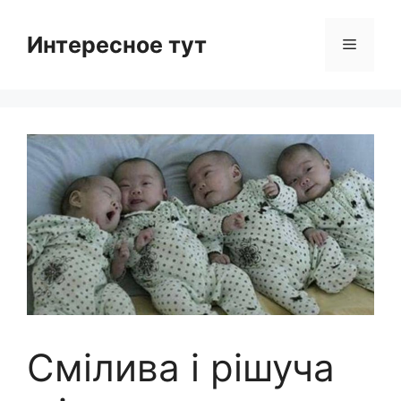
Skip
to
Интересное тут
Menu
content
Смілива і рішуча