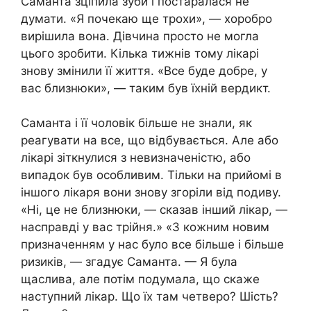
Саманта зціпила зуби і постаралася не
думати. «Я почекаю ще трохи», — хоробро
вирішила вона. Дівчина просто не могла
цього зробити. Кілька тижнів тому лікарі
знову змінили її життя. «Все буде добре, у
вас близнюки», — таким був їхній вердикт.
Саманта і її чоловік більше не знали, як
реагувати на все, що відбувається. Але або
лікарі зіткнулися з невизначеністю, або
випадок був особливим. Тільки на прийомі в
іншого лікаря вони знову згоріли від подиву.
«Ні, це не близнюки, — сказав інший лікар, —
насправді у вас трійня.» «З кожним новим
призначенням у нас було все більше і більше
ризиків, — згадує Саманта. — Я була
щаслива, але потім подумала, що скаже
наступний лікар. Що їх там четверо? Шість?