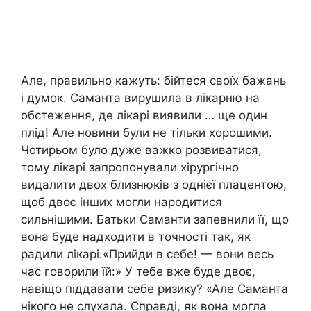
Але, правильно кажуть: бійтеся своїх бажань
і думок. Саманта вирушила в лікарню на
обстеження, де лікарі виявили … ще один
плід! Але новини були не тільки хорошими.
Чотирьом було дуже важко розвиватися,
тому лікарі запропонували хірургічно
видалити двох близнюків з однієї плацентою,
щоб двоє інших могли народитися
сильнішими. Батьки Саманти запевнили її, що
вона буде надходити в точності так, як
радили лікарі.«Прийди в себе! — вони весь
час говорили їй:» У тебе вже буде двоє,
навіщо піддавати себе ризику? «Але Саманта
нікого не слухала. Справді, як вона могла