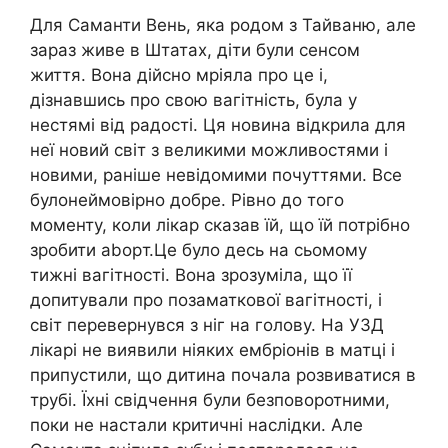
Для Саманти Вень, яка родом з Тайваню, але
зараз живе в Штатах, діти були сенсом
життя. Вона дійсно мріяла про це і,
дізнавшись про свою вагітність, була у
нестямі від радості. Ця новина відкрила для
неї новий світ з великими можливостями і
новими, раніше невідомими почуттями. Все
булонеймовірно добре. Рівно до того
моменту, коли лікар сказав їй, що їй потрібно
зробити аbоpт.Це було десь на сьомому
тижні вагітності. Вона зрозуміла, що її
допитували про позаматкової вагітності, і
світ перевернувся з ніг на голову. На УЗД
лікарі не виявили ніяких ембріонів в матці і
припустили, що дитина почала розвиватися в
трубі. Їхні свідчення були безповоротними,
поки не настали критичні наслідки. Але