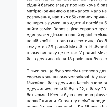
рідний батько згадує про них хоча б раз
матір’ю-одиначкою вважалося мало не ган
розлучення, навіть з об’єктивних причи
поширена думка, що «дитині потрібен ба
вийти заміж. Зараз з цією справою прост
одиначок з дітьми в нашій країні стрімк
нашій країні — поняття екзотичне. Осо
тому став 36-річний Михайло. Найчастіш
цьому випадку це не так. У родині Мих
його дружина після 13 років шлюбу зак
Тільки ось це було зовсім нетипово для
своєму колишньому чоловікові. А у них
Михайло і його дружина Ксенія знали од
одружилися, коли їй було 22, а йому 2
батьками, і Ксенія була сповнена рішуч
першої дитини. Спочатку в сім’ї народи
через 2 роки і так далі … До 35 років К