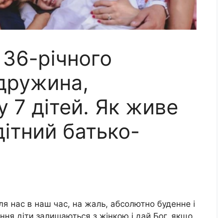
 36-річного
дружина,
 7 дітей. Як живе
дітний батько-
я нас в наш час, на жаль, абсолютно буденне і
ння діти залишаються з жінкою і дай Бог, якщо