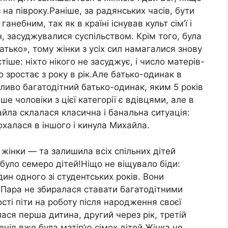
 на півроку.Раніше, за радянських часів, бути
ебним, так як в країні існував культ сім’ї і
н, засуджувалися суспільством. Крім того, була
тько», тому жінки з усіх сил намагалися знову
іше: ніхто нікого не засуджує, і число матерів-
о зростає з року в рік.Але батько-одинак в
бливо багатодітний батько-одинак, яким 5 років
е чоловіки з цієї категорії є вдівцями, але в
айла склалася класична і банальна ситуація:
охалася в іншого і кинула Михайла.
 жінки — та залишила всіх спільних дітей
 було семеро дітей!Ніщо не віщувало біди:
ин одного зі студентських років. Вони
3.Пара не збиралася ставати багатодітними
ості піти на роботу після народження своєї
лася перша дитина, другий через рік, третій
сенія вже була матір’ю сімох дітей.Жінка не