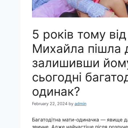
5 років тому від
Михайла пішла 
залишивши йому
сьогодні багато
одинак?
February 22, 2024
by
admin
Багатодітна мати-одиначка — явище дл
звичне. Адже найчастіше після розлуче