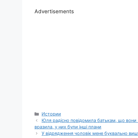
Advertisements
Categories
Истории
Юля радісно повідомила батькам, що вони з
вразила, у них були інші плани
У відрядження чоловік мене буквально виш