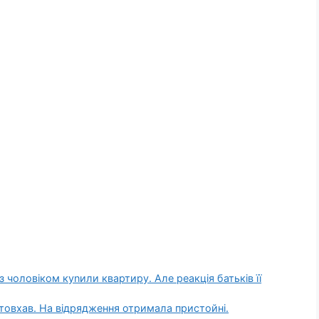
 чоловіком куnили квартиру. Але реакція батьків її
товхав. На відрядження отримала пристойні.