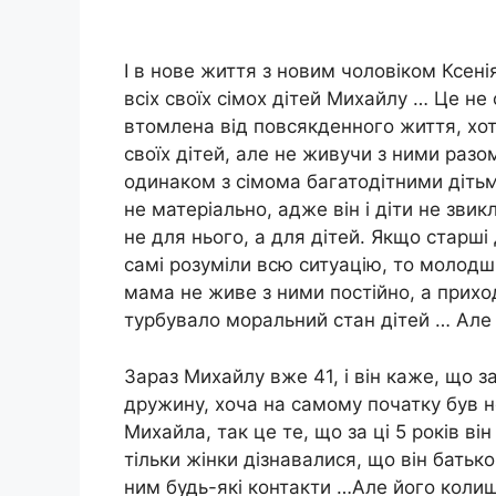
І в нове життя з новим чоловіком Ксені
всіх своїх сімох дітей Михайлу … Це не 
втомлена від повсякденного життя, хот
своїх дітей, але не живучи з ними раз
одинаком з сімома багатодітними діть
не матеріально, адже він і діти не зви
не для нього, а для дітей. Якщо старші д
самі розуміли всю ситуацію, то молодш
мама не живе з ними постійно, а прихо
турбувало моральний стан дітей … Але
Зараз Михайлу вже 41, і він каже, що з
дружину, хоча на самому початку був н
Михайла, так це те, що за ці 5 років ві
тільки жінки дізнавалися, що він батько
ним будь-які контакти …Але його коли