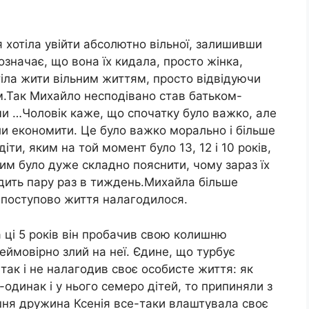
я хотіла увійти абсолютно вільної, залишивши
означає, що вона їх кидала, просто жінка,
іла жити вільним життям, просто відвідуючи
ом.Так Михайло несподівано став батьком-
ми …Чоловік каже, що спочатку було важко, але
кли економити. Це було важко морально і більше
іти, яким на той момент було 13, 12 і 10 років,
им було дуже складно пояснити, чому зараз їх
дить пару раз в тиждень.Михайла більше
 поступово життя налагодилося.
а ці 5 років він пробачив свою колишню
еймовірно злий на неї. Єдине, що турбує
н так і не налагодив своє особисте життя: як
-одинак і у нього семеро дітей, то припиняли з
шня дружина Ксенія все-таки влаштувала своє