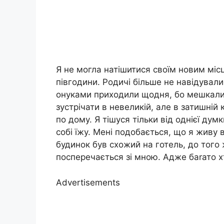
Я не могла натішитися своїм новим мі
півгодини. Родичі більше не навідували
онуками приходили щодня, бо мешкали п
зустрічати в невеликій, але в затишній
по дому. Я тішуся тільки від однієї ду
собі їжу. Мені подобається, що я живу в 
будинок був схожий на готель, до того
посперечається зі мною. Адже баrато х
Advertisements