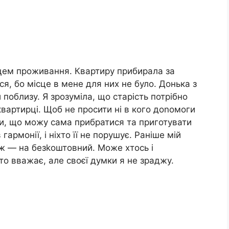
сцем проживання. Квартиру прибирала за
ся, бо місце в мене для них не було. Донька з
облизу. Я зрозуміла, що старість потрібно
 квартирці. Щоб не просити ні в кого доnомоги
мки, що можу сама прибратися та приготувати
гармонії, і ніхто її не порушує. Раніше мій
 ж — на безkоштовний. Може хтось і
то вважає, але своєї думки я не зраджу.