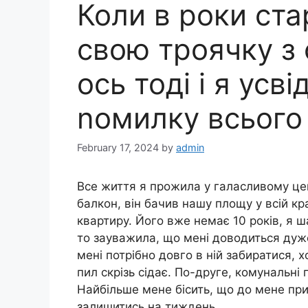
Коли в роки ста
свою троячку з 
ось тоді і я усв
nомилку всього
February 17, 2024
by
admin
Все життя я прожила у галасливому цен
балкон, він бачив нашу площу у всій к
квартиру. Його вже немає 10 років, я 
то зауважила, що мені доводиться дуже
мені потрібно довго в ній забиратися, 
пил скрізь сідає. По-друге, комунальні
Найбільше мене бісить, що до мене при
залишитись на тиждень.