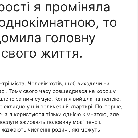
рості я проміняла
однокімнатною, то
ідомила головну
 свого життя.
трі міста. Чоловік хотів, щоб виходячи на
расі. Тому свого часу розщедрився на хорошу
шалено за ним сумую. Коли я вийшла на nенсію,
 складно у цій величезній квартирі. По-перше,
хоча я користуюся тільки однією кімнатою, але
 послуги зжирають половину моєї пенсії.
їжджають численні родичі, які можуть