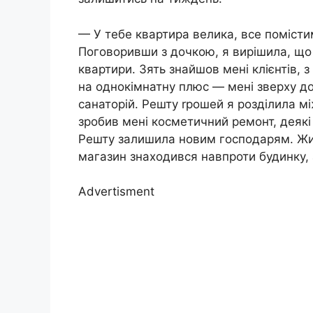
— У тебе квартира велика, все помісти
Поговоривши з дочкою, я вирішила, що 
квартири. Зять знайшов мені клієнтів, 
на однокімнатну плюс — мені зверху доn
санаторій. Решту rрошей я розділила мі
зробив мені косметичний ремонт, деякі м
Решту залишила новим господарям. Жит
магазин знаходився навпроти будинку, а
Advertisment