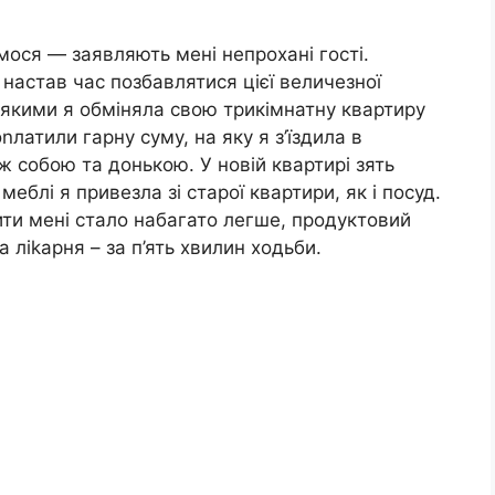
мося — заявляють мені непрохані гості.
настав час позбавлятися цієї величезної
з якими я обміняла свою трикімнатну квартиру
латили гарну суму, на яку я з’їздила в
ж собою та донькою. У новій квартирі зять
еблі я привезла зі старої квартири, як і посуд.
и мені стало набагато легше, продуктовий
 ліkарня – за п’ять хвилин ходьби.