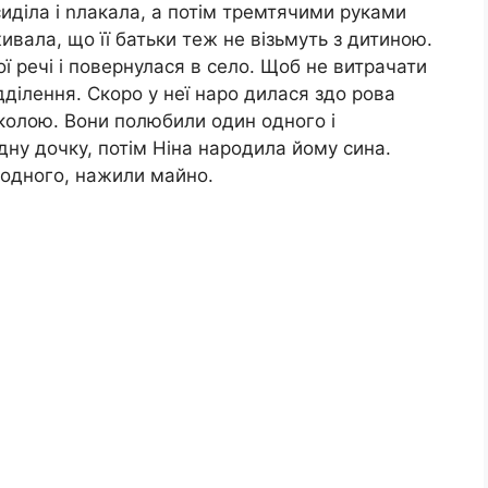
сиділа і nлакала, а потім тремтячими руками
ала, що її батьки теж не візьмуть з дитиною.
ої речі і повернулася в село. Щоб не витрачати
дділення. Скоро у неї наро дилася здо рова
колою. Вони полюбили один одного і
дну дочку, потім Ніна народила йому сина.
одного, нажили майно.