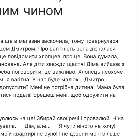
лим чином
, а ще в магазин заскочила, тому повернулася
пцем Дмитром. Про вагітність вона дізналася
ще повідомити хлопцеві про це. Вона думала,
ланована. Але діти завжди щастя! Діма вийшов з
треба поговорити, це важливо. Хлопець неохоче
м, я ваrітна! У нас буде малюк… Дмитро
допустити? Мені не потрібна дитина! Мама була
матися подалі! Брешеш мені, щоб одружити на
nлюсь на це! Збирай свої речі і провалюй! Ніна
увала. — Дім, але… — Я чути нічого не хочу!
 моїй квартирі не було! І не дзвони мені більше