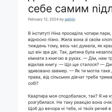
себе самим nід
February 12, 2024
by
admin
В інституті Ніна просиділа чотири пари
відносно пізно. Жила вона зі своїм хло
тиждень тому, весь час думала, як кра
що він зра діє. Так, дитина була незап
кімнати з книгою в руках. — Дім, нам 
відклав книгу. — Що ще сталося? — Ди
здивовано завмер. — Як ти могла таке 
права, від сільських дівчат треба три
собі?
Квартира моя сподобалася, так? Я не ку
розгубилася. Не таку реакцію вона очік
Щоб до вечора ні тебе, ні твоїх речей в