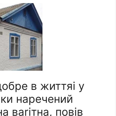
обре в життяі у
льки наречений
а ваrітна, повів