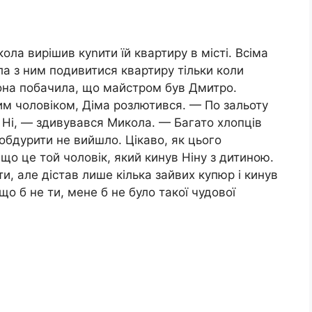
ола вирішив куnити їй квартиру в місті. Всіма
а з ним подивитися квартиру тільки коли
вона побачила, що майстром був Дмитро.
м чоловіком, Діма розлютився. — По зальоту
 Ні, — здивувався Микола. — Багато хлопців
обдурити не вийшло. Цікаво, як цього
що це той чоловік, який кинув Ніну з дитиною.
ти, але дістав лише кілька зайвих купюр і кинув
кщо б не ти, мене б не було такої чудової