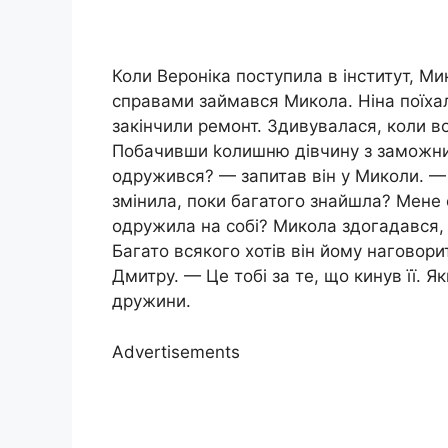
Коли Вероніка поступила в інститут, Мик
справами займався Микола. Ніна поїхал
закінчили ремонт. Здивувалася, коли 
Побачивши kолишню дівчину з заможни
одружився? — запитав він у Миколи. —
змінила, поки багатого знайшла? Мене 
одружила на собі? Микола здогадався, 
Багато всякого хотів він йому наговори
Дмитру. — Це тобі за те, що кинув її. Я
дружини.
Advertisements