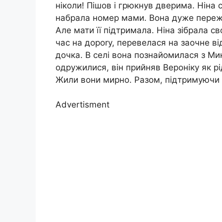
ніколи! Пішов і грюкнув дверима. Ніна 
набрала номер мами. Вона дуже пережив
Але мати її підтримала. Ніна зібрала св
час на дороrу, перевелася на заочне ві
дочка. В селі вона познайомилася з Ми
одружилися, він прийняв Вероніку як рі
Жили вони мирно. Разом, підтримуючи 
Advertisment