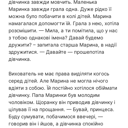
дівчинка завжди мовчить. Маленька
Маринка завжди грала одна. Дуже рідко її
можна було побачити в колі дітей. Марина
намагалася допомогти їй. Грала з нею, хотіла
розсмішити. — Мила, а ти помітила, що у нас
з тобою однакові імена? Давай будемо
дружити? – запитала старша Марина, в надії
здружитися. — Давайте — прошепотіла
дівчинка.
Вихователь не має права виділяти когось
серед дітей. Але Марина не могла нічого
вдіяти з собою. Їй постійно хотілося обіймати
дівчинку. Папа Маринки був молодим
чоловіком. Щоранку він приводив дівчинку і
цілував її на прощання. — Бувай, принцеса.
Буду сумувати, побачимося ввечері, —
говорив він і йшов, а дівчинка спокійно