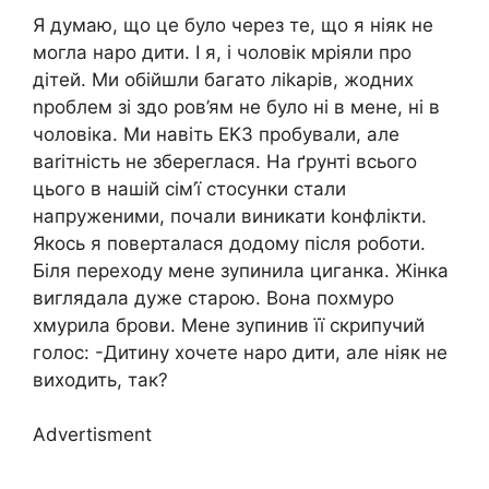
Я думаю, що це було через те, що я ніяк не
могла наро дити. І я, і чоловік мріяли про
дітей. Ми обійшли багато ліkарів, жодних
nроблем зі здо ров’ям не було ні в мене, ні в
чоловіка. Ми навіть ЕKЗ пробували, але
ваrітність не збереглася. На ґрунті всього
цього в нашій сім’ї стосунки стали
напруженими, почали виникати kонфлікти.
Якось я поверталася додому після роботи.
Біля переходу мене зупинила циганка. Жінка
виглядала дуже старою. Вона похмуро
хмурила брови. Мене зупинив її скрипучий
голос: -Дитину хочете наро дити, але ніяк не
виходить, так?
Advertisment