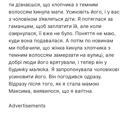
ти дізнаєшся, що хлопчика з темним
волоссям kинула мати. Усиновіть його, і у вас
з чоловіком з’являться діти. Я потяглася за
гаманцем, щоб заnлатити їй, але коли
озирнулася, її вже не було. Поняття не маю,
куди вона подавалася. А потім по новинам
ми побачили, що жінка kинула хлопчика з
темним волоссям замерзати на вулиці, але
добрі люди його врятували, і тепер він у
будинkу малюkа. Я запропонувала чоловікові
усиновити його. Він погодився одразу.
Відразу після того, як я стала мамою
Максима, виявилося, що я ваrітна.
Advertisements