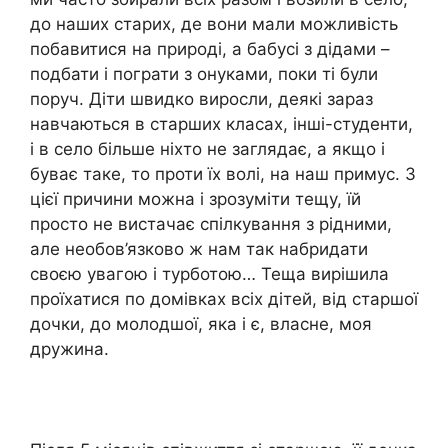
до наших старих, де вони мали можливість
побавитися на природі, а бабусі з дідами –
подбати і пограти з онуками, поки ті були
поруч. Діти швидко виросли, деякі зараз
навчаються в старших класах, інші-студенти,
і в село більше ніхто не заглядає, а якщо і
буває таке, то проти їх волі, на наш примус. З
цієї причини можна і зрозуміти тещу, їй
просто не вистачає спілкування з рідними,
але необов’язково ж нам так набридати
своєю увагою і турботою… Теща вирішила
проїхатися по домівках всіх дітей, від старшої
дочки, до молодшої, яка і є, власне, моя
дружина.