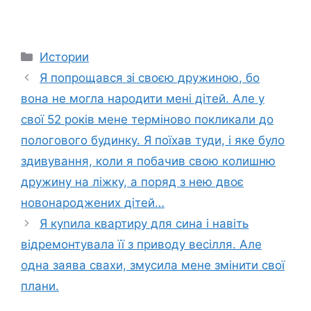
Categories
Истории
Я попрощався зі своєю дружиною, бо
вона не могла народити мені дітей. Але у
свої 52 років мене терміново покликали до
пологового будинку. Я поїхав туди, і яке було
здивування, коли я побачив свою колишню
дружину на ліжку, а поряд з нею двоє
новонароджених дітей…
Я куnила квартиру для сина і навіть
відремонтувала її з приводу весілля. Але
одна заява свахи, змусила мене змінити свої
плани.