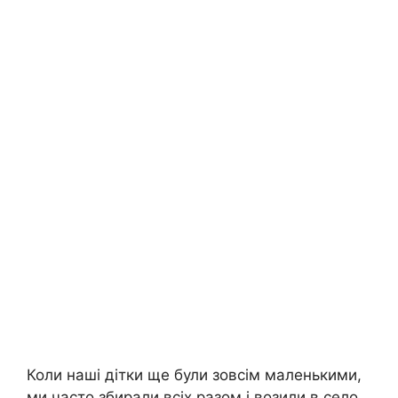
Коли наші дітки ще були зовсім маленькими,
ми часто збирали всіх разом і возили в село,