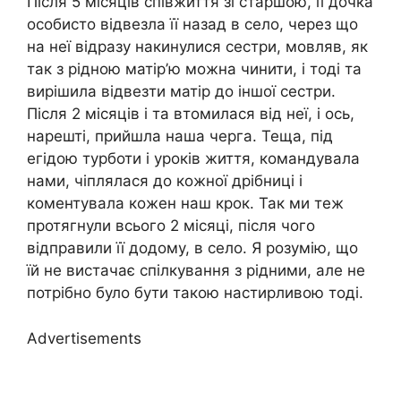
Після 5 місяців співжиття зі старшою, її дочка
особисто відвезла її назад в село, через що
на неї відразу накинулися сестри, мовляв, як
так з рідною матір’ю можна чинити, і тоді та
вирішила відвезти матір до іншої сестри.
Після 2 місяців і та втомилася від неї, і ось,
нарешті, прийшла наша черга. Теща, під
егідою турботи і уроків життя, командувала
нами, чіплялася до кожної дрібниці і
коментувала кожен наш крок. Так ми теж
протягнули всього 2 місяці, після чого
відправили її додому, в село. Я розумію, що
їй не вистачає спілкування з рідними, але не
потрібно було бути такою настирливою тоді.
Advertisements