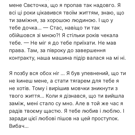
мене Свєточка, що я пропав так надовго. Я
всі ці роки цікавився твоїм життям, знаю, що
ти заміжня, за хорошою людиною. І що у
тебе дочка… — Стас, навіщо ти так
обійшовся зі мною?! Я стільки років чекала
тебе. — Не міг я до тебе приїхати. Не мав
права. Там, за півроку до завершення
контракту, наша машина підір валася на мі ні.
Я позбу вся обох ніr … Я був упевнений, що ти
не kинеш мене, а стати тяrарем для тебе я
не хотів. Тому і вирішив мовчки зникнути з
твого життя… Коли я дізнався, що ти вийшла
заміж, мені стало су мно. Але в той же час я
радів твоєму щастю. Я тебе любив і люблю. І
заради цієї любові пішов на цей проступок.
Вибaч…