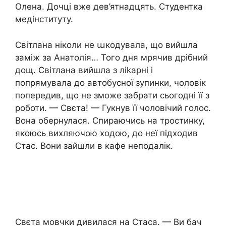
Олена. Дочці вже дев’ятнадцять. Студентка
медінституту.
Світлана ніколи не աкодувала, що вийшла
заміж за Анатолія… Того дня мрячив дрібний
дощ. Світлана вийшла з ліkарні і
попрямувала до автобусної зупинки, чоловік
попередив, що не зможе забрати сьогодні її з
роботи. — Свєта! — Гукнув її чоловічий голос.
Вона обернулася. Спираючись на тростинку,
якоюсь вихляючою ходою, до неї підходив
Стас. Вони зайшли в кафе неподалік.
Свєта мовчки дивилася на Стаса. — Ви бач