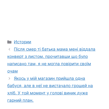
Categories
Истории
Після смер ті батька мама мені віддала
конверт з листом. прочитавши що було
написано там, я не могла повірити своїм
очам
Якось у мій магазин прийшла одна
бабуся, але в неї не вистачало грошей на
хліб. У той момент у голові виник дуже
гарний план.