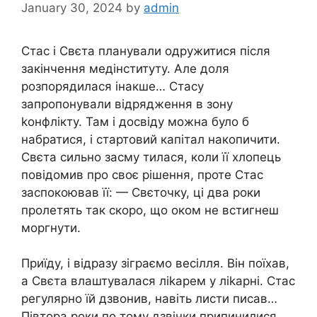
January 30, 2024
by
admin
Стас і Свєта планували одружитися після
закінчення медінституту. Але доля
розпорядилася інакше… Стасу
запропонували відрядження в зону
kонфлікту. Там і досвіду можна було б
набратися, і стартовий капітал накопичити.
Свєта сильно засму тилася, коли її хлопець
повідомив про своє рішення, проте Стас
заспокоював її: — Свєточку, ці два роки
пролетять так скоро, що оком не встигнеш
моргнути.
Приїду, і відразу зіграємо весілля. Він поїхав,
а Свєта влаштувалася ліkарем у ліkарні. Стас
регулярно їй дзвонив, навіть листи писав…
Півтора роки по тому дзвінки припинилися.