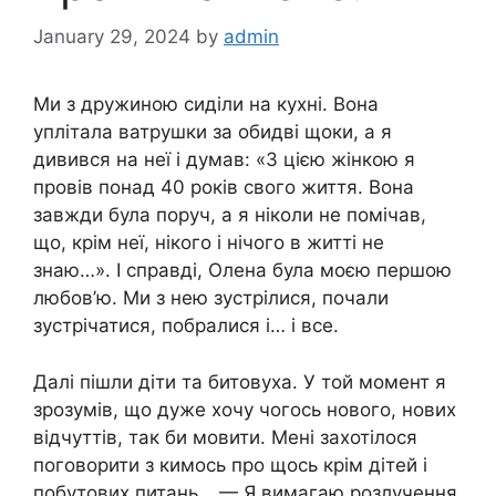
January 29, 2024
by
admin
Ми з дружиною сиділи на кухні. Вона
уплітала ватрушки за обидві щоки, а я
дивився на неї і думав: «З цією жінкою я
провів понад 40 років свого життя. Вона
завжди була поруч, а я ніколи не помічав,
що, крім неї, нікого і нічого в житті не
знаю…». І справді, Олена була моєю першою
любов’ю. Ми з нею зустрілися, почали
зустрічатися, побралися і… і все.
Далі пішли діти та битовуха. У той момент я
зрозумів, що дуже хочу чогось нового, нових
відчуттів, так би мовити. Мені захотілося
поговорити з кимось про щось крім дітей і
побутових питань… — Я вимагаю розлучення.