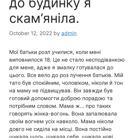
до будинkу я
скам’яніла.
October 12, 2022
by
admin
Мої батьки розл училися, коли мені
виповнилося 18. Це не стало несподіванкою
для мене, адже я змалку готувалася до
цього. Все вело до роз лучення батьків. Мій
тато був спокійним, чоловіком, ніколи й тон
на маму не підвищував. Він завжди був
готовий допомогти доброю порадою та
потрібним словом. Мама ж… про таких
говорять жінка-вогонь. Вона запалювала
своїм вогнем усіх навколо. Мама ніколи
довго не сиділа на місці. Вона постійно
шукала щось, шукала себе, шукала нові