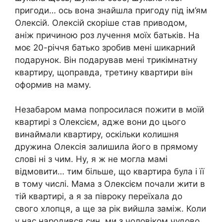
пригоди… ось вона знайшла пригоду під ім’ям
Олексій. Олексій скоріше став приводом,
аніж причиною роз лучення моїх батьків. На
моє 20-річчя батько зробив мені шикарний
подарунок. Він подарував мені трикімнатну
квартиру, щоправда, третину квартири він
оформив на маму.
Незабаром мама попросилася пожити в моїй
квартирі з Олексієм, адже вони до цього
винаймали квартиру, оскільки колишня
дружина Олексія залишила його в прямому
слові ні з чим. Ну, я ж не могла мамі
відмовити… тим більше, що квартира була і її
в тому числі. Мама з Олексієм почали жити в
тій квартирі, а я за півроку переїхала до
свого хлопця, а ще за рік вийшла заміж. Коли
у нас народився син, ми з чоловіком чудово