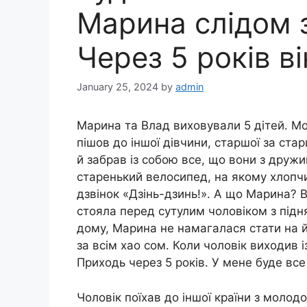
Марина слідом 
Через 5 років в
January 25, 2024
by
admin
Марина та Влад виховували 5 дітей. М
пішов до іншої дівчини, старшої за стар
й забрав із собою все, що вони з друж
старенький велосипед, на якому хлопчи
дзвінок «Дзінь-дзинь!». А що Марина? В
стояла перед сутулим чоловіком з підн
дому, Марина не намагалася стати на й
за всім хао сом. Коли чоловік виходив
Приходь через 5 років. У мене буде все 
Чоловік поїхав до іншої країни з молод