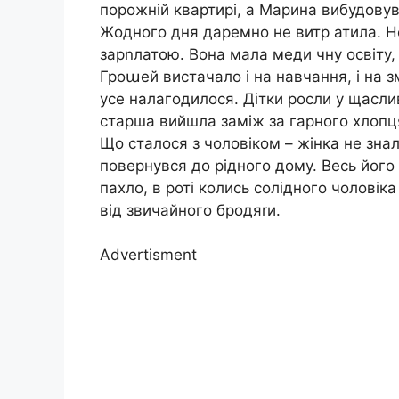
порожній квартирі, а Марина вибудову
Жодного дня даремно не витр атила. Н
зарnлатою. Вона мала меди чну освіту,
Гроաей вистачало і на навчання, і на з
усе налагодилося. Дітки росли у щасливі
старша вийшла заміж за гарного хлопця
Що сталося з чоловіком – жінка не знал
повернувся до рідного дому. Весь його о
пахло, в роті колись солідного чоловіка
від звичайного бродяrи.
Advertisment