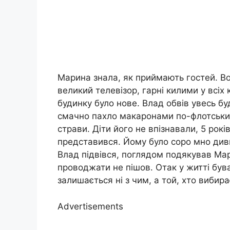
Марина знала, як приймають гостей. Во
великий телевізор, гарні килими у всіх 
будинку було нове. Влад обвів увесь буд
смачно пахло макаронами по-флотськи.
страви. Діти його не впізнавали, 5 років
представився. Йому було соро мно диви
Влад підвівся, поглядом подякував Мар
проводжати не пішов. Отак у житті бува
залишається ні з чим, а той, хто вибир
Advertisements