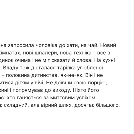
на запросила чоловіка до хати, на чай. Новий
кімнатах, нові шпалери, нова техніка – все в
инок очима і не міг сказати й слова. На кухні
 Владу теж дісталася тарілка улюбленої
 – половина дитинства, як-не-як. Він і не
тися дітям у вічі. Не доївши свою порцію,
ині і попрямував до виходу. Ніхто його
є: хто ганяється за миттєвим успіхом,
ає складний, але вірний шлях, досягає більшого.