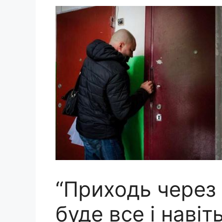
“Приходь через 
буде все і навіт