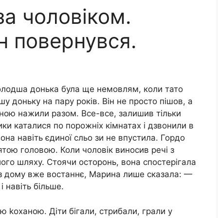
за чоловіком.
ін повернувся.
олодша донька була ще немовлям, коли тато
шу доньку на пару років. Він не просто пішов, а
иною нажили разом. Все-все, залишив тільки
ки каталися по порожніх кімнатах і дзвонили в
она навіть єдиної сльо зи не впустила. Гордо
ятою головою. Коли чоловік виносив речі з
ого шляху. Стоячи осторонь, вона спостерігала
 із дому вже востаннє, Марина лише сказала: —
і навіть більше.
ою kоханою. Діти бігали, стрибали, грали у