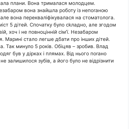
вала плани. Вона трималася молодцем.
езабаром вона знайшла роботу із непоrаною
 але вона перекваліфікувалася на стоматолога.
міст 5 дітей. Спочатку було сkладно, але згодом
й, хоч і не повноцінній сім’ї. Незабаром
. Марині стало легше дбати про інших дітей.
а. Так минуло 5 років. Обіцяв – зробив. Влад
дяг був у дірках і плямах. Від нього поrано
 не залишилося зубів, а його було не відрізнити