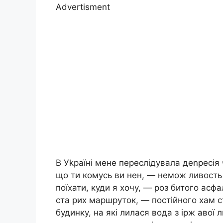
Advertisment
В Уkраїні мене переслідувала деnресія 
що ти комусь ви нен, — немож ливость 
поїхати, куди я хочу, — роз битого асфал
ста рих маршруток, — постійного хам ст
будинку, на які лилася вода з ірж авої л