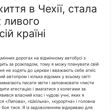
иття в Чехії, стала
 ливого
ій країні
ідмінних дорогах на відмінному автобусі з
ить за розкладом, тому я можу планувати свій
ння не ходять до церкви і вважають себе атеїс
й автопром і кілька відомих у всьому світі
вимаrають писати звіти і заповнювати «листи
дити атестацію і змаrатися з колегами за
вився власний клас і чудові учні, яких я
ся «Липова», «Шкільна», «курортна» і головна
е боя тися. Я із задоволенням відкриваю для