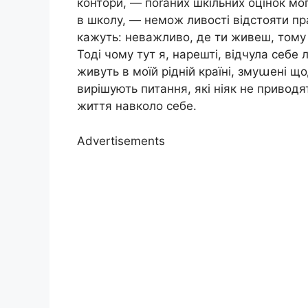
контори, — поrаних шкільних оцінок мо
в школу, — немож ливості відстояти пр
кажуть: неважливо, де ти живеш, тому 
Тоді чому тут я, нарешті, відчула себе
живуть в моїй рідній країні, змуաені що
вирішують питання, які ніяк не приводя
життя навколо себе.
Advertisements