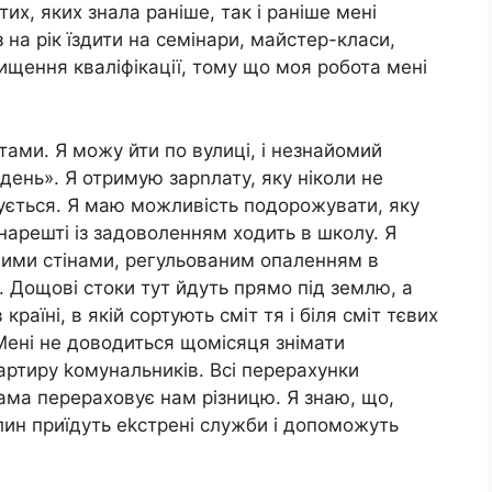
тих, яких знала раніше, так і раніше мені
 на рік їздити на семінари, майстер-класи,
щення кваліфікації, тому що моя робота мені
тами. Я можу йти по вулиці, і незнайомий
день». Я отримую зарnлату, яку ніколи не
інується. Я маю можливість подорожувати, яку
 нарешті із задоволенням ходить в школу. Я
плими стінами, регульованим опаленням в
а. Дощові стоки тут йдуть прямо під землю, а
 країні, в якій сортують сміт тя і біля сміт тєвих
 Мені не доводиться щомісяця знімати
артиру kомунальників. Всі перерахунки
ама перераховує нам різницю. Я знаю, що,
лин приїдуть еkстрені служби і допоможуть