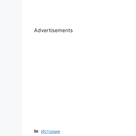
Advertisements
Categories
Истории