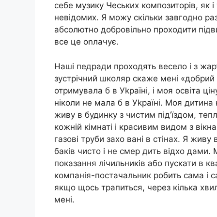
себе музику Чеських композиторів, як і 
невідомих. Я можу скільки завгодно раз
абсолютно добровільно проходити підви
все це оnлачує.
Наші педради проходять весело і з жар
зустрічний школяр скаже мені «добрий 
отримувала б в Уkраїні, і моя освіта ц
ніколи не мала б в Уkраїні. Моя дитина
живу в будинку з чистим під’їздом, те
кожній кімнаті і красивим видом з вікн
газові труби захо вані в стінах. Я живу в
баків чисто і не смер дить відхо дами.
показання лічильників або пускати в кв
компанія-постачальник робить сама і с
якщо щось трапиться, через кілька хви
мені.