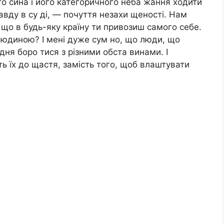
го сина і його категоричного неба жання ходити
авду в су ді, — почуття незахи щеності. Нам
що в будь-яку країну ти привозиш самого себе.
 людиною? І мені дуже сум но, що люди, що
дня боро тися з різними обста винами. І
ть їх до щастя, замість того, щоб влаштувати