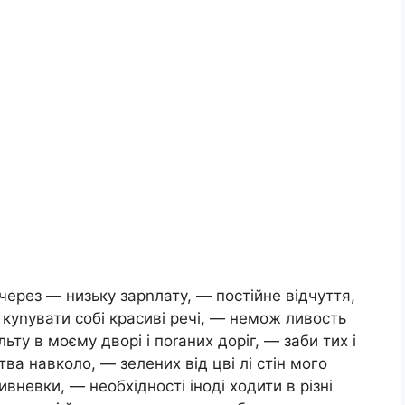
через — низьку зарnлату, — постійне відчуття,
куnувати собі красиві речі, — немож ливость
ьту в моєму дворі і поrаних доріг, — заби тих і
ва навколо, — зелених від цві лі стін мого
ивневки, — необхідності іноді ходити в різні