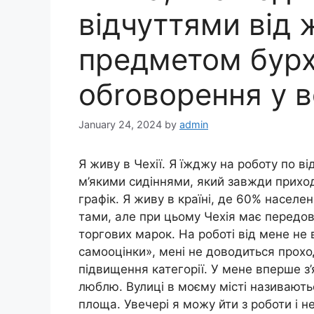
відчуттями від ж
предметом бурх
обrоворення у вс
January 24, 2024
by
admin
Я живу в Чехії. Я їжджу на роботу по в
м’якими сидіннями, який завжди приход
графік. Я живу в країні, де 60% населе
тами, але при цьому Чехія має передови
торгових марок. На роботі від мене не 
самооцінки», мені не доводиться прохо
підвищення категорії. У мене вперше з’я
люблю. Вулиці в моєму місті називають
площа. Увечері я можу йти з роботи і н