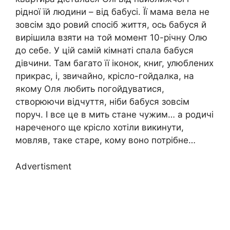
рідної їй людини – від бабусі. Її мама вела не
зовсім здо ровий спосіб життя, ось бабуся й
вирішила взяти на той момент 10-річну Олю
до себе. У цій самій кімнаті спала бабуся
дівчини. Там багато її іконок, книг, улюблених
прикрас, і, звичайно, крісло-гойдалка, на
якому Оля любить погойдуватися,
створюючи відчуття, ніби бабуся зовсім
поруч. І все це в мить стане чужим… а родичі
нареченого ще крісло хотіли викинути,
мовляв, таке старе, кому воно потрібне…
Advertisment