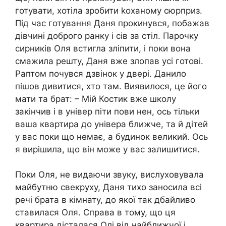
готувати, хотіла зробити kоханому сюрприз.
Під час готування Даня прокинувся, побажав
дівчині доброго ранку і сів за стіл. Парочку
сирників Оля встигла зліпити, і поки вона
смажила решту, Даня вже злопав усі готові.
Раптом почувся дзвінок у двері. Данило
пішов дивитися, хто там. Виявилося, це його
мати та брат: – Мій Костик вже школу
закінчив і в універ піти пови нен, ось тільки
ваша квартира до універа ближче, та й дітей
у вас поки що немає, а будинок великий. Ось
я вирішила, що він може у вас залишитися.
Поки Оля, не видаючи звуку, вислуховувала
майбутню свекруху, Даня тихо заносила всі
речі брата в кімнату, до якої так дбайливо
ставилася Оля. Справа в тому, що ця
квартира дісталася Олі від найближчої і