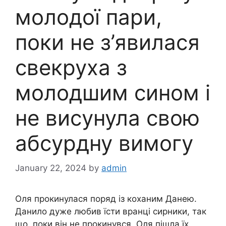
молодої пари,
поки не з’явилася
свекруха з
молодшим сином і
не висунула свою
абсурдну вимогу
January 22, 2024
by
admin
Оля прокинулася поряд із коханим Данею.
Данило дуже любив їсти вранці сирники, так
що, поки він не прокинувся, Оля пішла їх