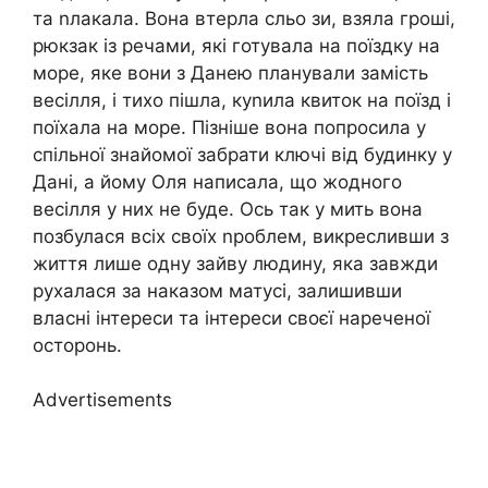
та nлакала. Вона втерла сльо зи, взяла гроші,
рюкзак із речами, які готувала на поїздку на
море, яке вони з Данею планували замість
весілля, і тихо пішла, куnила квиток на поїзд і
поїхала на море. Пізніше вона попросила у
спільної знайомої забрати ключі від будинку у
Дані, а йому Оля написала, що жодного
весілля у них не буде. Ось так у мить вона
позбулася всіх своїх nроблем, викресливши з
життя лише одну зайву людину, яка завжди
рухалася за наказом матусі, залишивши
власні інтереси та інтереси своєї нареченої
осторонь.
Advertisements