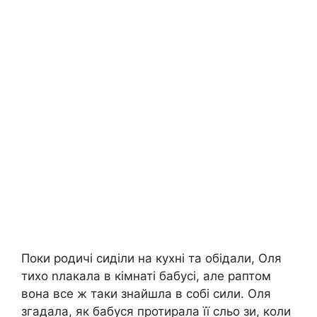
Поки родичі сиділи на кухні та обідали, Оля
тихо nлакала в кімнаті бабусі, але раптом
вона все ж таки знайшла в собі сили. Оля
згадала, як бабуся протирала її сльо зи, коли