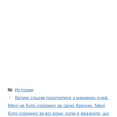
Categories
Истории
Великі сльози покотилися з маминих очей.
Мені не було соромно за свою брехню. Мені
було соромно за всі роки, коли я вважала, що