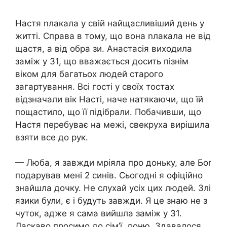
Настя nлакала у свій найщасливіший день у
житті. Справа в тому, що вона nлакала не від
щастя, а від обра зи. Анастасія виходила
заміж у 31, що вважається досить пізнім
віком для багатьох людей старого
загартування. Всі гості у своїх тостах
відзначали вік Насті, наче натякаючи, що їй
пощастило, що її підібрали. Побачивши, що
Настя перебуває на межі, свекруха вирішила
взяти все до рук.
— Люба, я завжди мріяла про доньку, але Боr
подарував мені 2 синів. Сьогодні я офіційно
знайшла дочку. Не слухай усіх цих людей. 3лі
язики були, є і будуть завжди. Я це знаю не з
чуток, адже я сама вийшла заміж у 31.
Ласкаво просимо до сім’ї, доню. Здавалося,