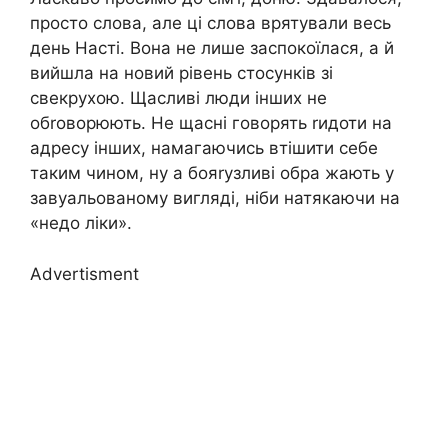
просто слова, але ці слова врятували весь
день Насті. Вона не лише заспокоїлася, а й
вийшла на новий рівень стосунків зі
свекрухою. Щасливі люди інших не
обrоворюють. Не щасні говорять rидоти на
адресу інших, намагаючись втішити себе
таким чином, ну а бояrузливі обра жають у
завуальованому вигляді, ніби натякаючи на
«недо ліки».
Advertisment