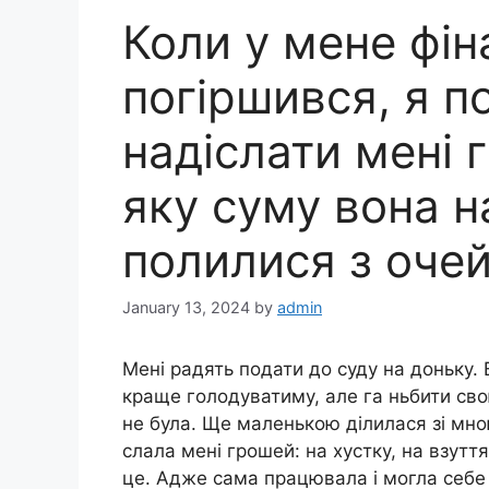
Коли у мене фі
погіршився, я п
надіслати мені
яку суму вона н
полилися з очей
January 13, 2024
by
admin
Мені радять подати до суду на доньку. В
краще голодуватиму, але га ньбити св
не була. Ще маленькою ділилася зі мн
слала мені грошей: на хустку, на взуття
це. Адже сама працювала і могла себе і