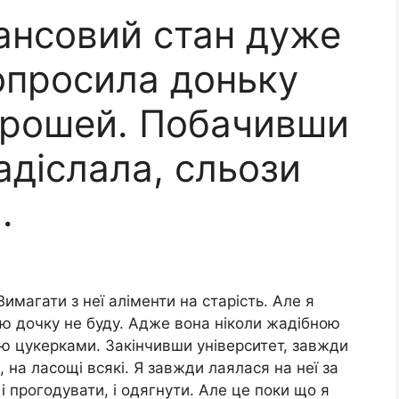
нансовий стан дуже
опросила доньку
 грошей. Побачивши
адіслала, сльози
.
имагати з неї аліменти на старість. Але я
ою дочку не буду. Адже вона ніколи жадібною
ою цукерками. Закінчивши університет, завжди
, на ласощі всякі. Я завжди лаялася на неї за
 прогодувати, і одягнути. Але це поки що я