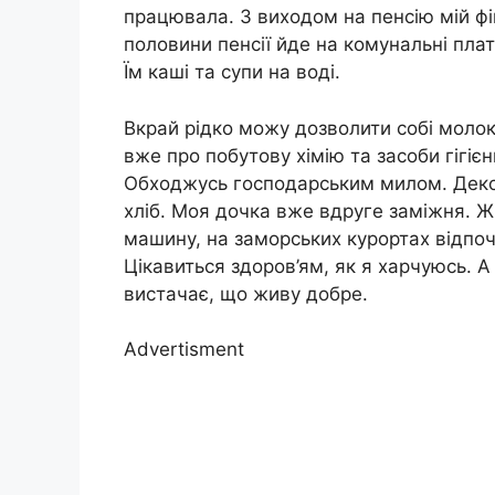
працювала. З виходом на пенсію мій фі
половини пенсії йде на комунальні пла
Їм каші та супи на воді.
Вкрай рідко можу дозволити собі молок
вже про побутову хімію та засоби гігіє
Обходжусь господарським милом. Декол
хліб. Моя дочка вже вдруге заміжня. Ж
машину, на заморських курортах відпоч
Цікавиться здоров’ям, як я харчуюсь. А
вистачає, що живу добре.
Advertisment