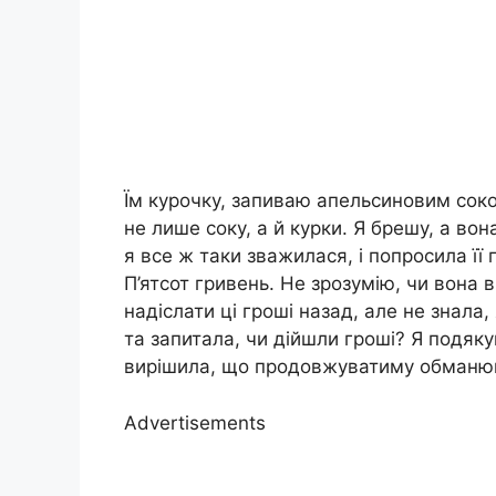
Їм курочку, запиваю апельсиновим соко
не лише соку, а й курки. Я брешу, а во
я все ж таки зважилася, і попросила її
П’ятсот гривень. Не зрозумію, чи вона 
надіслати ці гроші назад, але не знала
та запитала, чи дійшли гроші? Я подяку
вирішила, що продовжуватиму обманюв
Advertisements