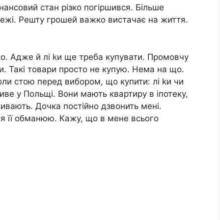
нансовий стан різко погіршився. Більше
тежі. Решту грошей важко вистачає на життя.
о. Адже й лі kи ще треба купувати. Промовчу
ни. Такі товари просто не купую. Нема на що.
и стою перед вибором, що купити: лі kи чи
иве у Польщі. Вони мають квартиру в іпотеку,
ивають. Дочка постійно дзвонить мені.
 я її обманюю. Кажу, що в мене всього