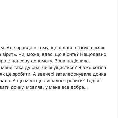
м. Але правда в тому, що я давно забула смак
на вірить. Чи, може, вдає, що вірить? Нещодавно
 про фінансову допомогу. Вона надіслала.
в мене така ду рна, чи знущається? Я вже хотіла
, як це зробити. А ввечері зателефонувала дочка
вала. А що мені ще лишалося робити? Тоді я і
ати дочку, мовляв, у мене все добре…