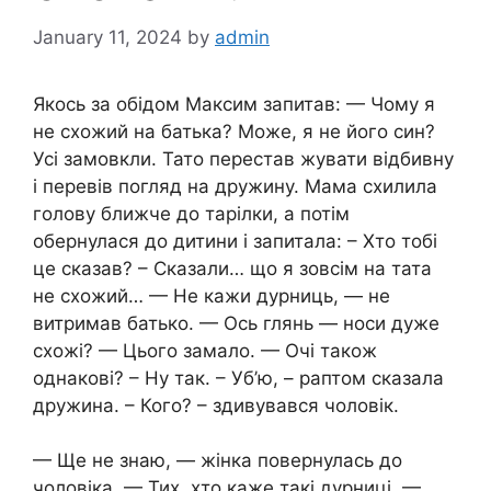
January 11, 2024
by
admin
Якось за обідом Максим запитав: — Чому я
не схожий на батька? Може, я не його син?
Усі замовкли. Тато перестав жувати відбивну
і перевів погляд на дружину. Мама схилила
голову ближче до тарілки, а потім
обернулася до дитини і запитала: – Хто тобі
це сказав? – Сказали… що я зовсім на тата
не схожий… — Не кажи дурниць, — не
витримав батько. — Ось глянь — носи дуже
схожі? — Цього замало. — Очі також
однакові? – Ну так. – Уб’ю, – раптом сказала
дружина. – Кого? – здивувався чоловік.
— Ще не знаю, — жінка повернулась до
чоловіка, — Тих, хто каже такі дурниці. —