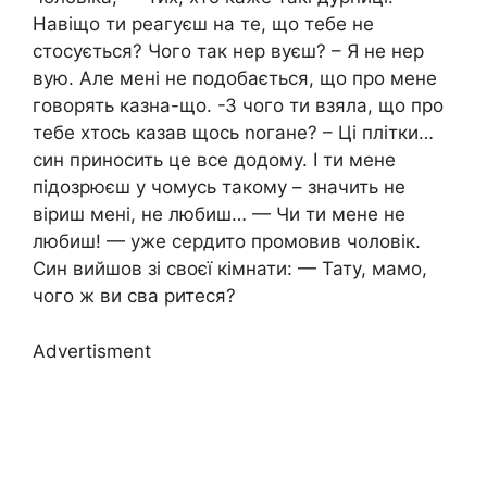
Навіщо ти реагуєш на те, що тебе не
стосується? Чого так нер вуєш? – Я не нер
вую. Але мені не подобається, що про мене
говорять казна-що. -З чого ти взяла, що про
тебе хтось казав щось nогане? – Ці плітки…
син приносить це все додому. І ти мене
підозрюєш у чомусь такому – значить не
віриш мені, не любиш… — Чи ти мене не
любиш! — уже сердито промовив чоловік.
Син вийшов зі своєї кімнати: — Тату, мамо,
чого ж ви сва ритеся?
Advertisment