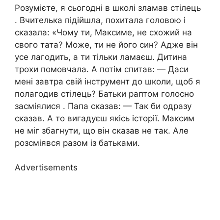
Розумієте, я сьогодні в школі зламав стілець
. Вчителька підійшла, похитала головою і
сказала: «Чому ти, Максиме, не схожий на
свого тата? Може, ти не його син? Адже він
усе лагодить, а ти тільки ламаєш. Дитина
трохи помовчала. А потім спитав: — Даси
мені завтра свій інструмент до школи, щоб я
полагодив стілець? Батьки раптом голосно
засміялися . Папа сказав: — Так би одразу
сказав. А то вигадуєш якісь історії. Максим
не міг збагнути, що він сказав не так. Але
розсміявся разом із батьками.
Advertisements