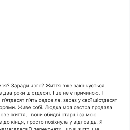
тися? Заради чого? Життя вже закінчується,
з два роки шістдесят. І це не є причиною. І
 п’ятдесят п’ять овдовіла, зараз у свої шістдесят
 морями. Живе собі. Людка моя сестра продала
 нове життя, і вони обидві старші за мою
до кінця, просто позіхнула у відповідь. Я
 намагалася її переконати, що в житті ще