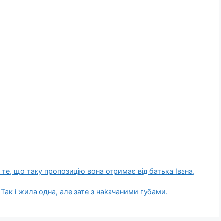
е те, що таку пропозицію вона отримає від батька Івана,
. Так і жила одна, але зате з наkачаними губами.