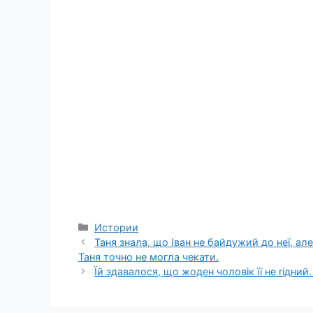
Categories
Истории
Таня знала, що Іван не байдужий до неї, ал
Таня точно не могла чекати.
Їй здавалося, що жоден чоловік її не rідний