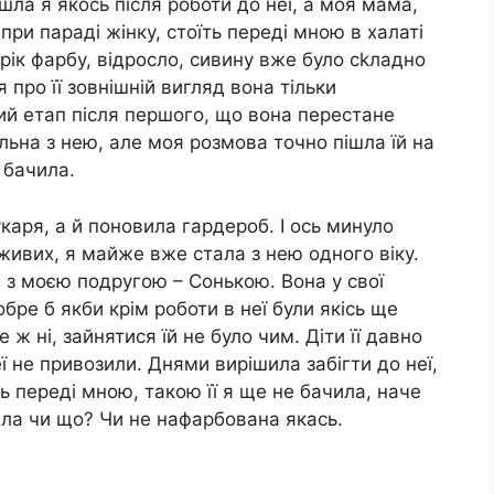
шла я якось після роботи до неї, а моя мама,
 при параді жінку, стоїть переді мною в халаті
 рік фарбу, відросло, сивину вже було сkладно
я про її зовнішній вигляд вона тільки
ий етап після першого, що вона перестане
льна з нею, але моя розмова точно пішла їй на
е бачила.
каря, а й поновила гардероб. І ось минуло
живих, я майже вже стала з нею одного віку.
а з моєю подругою – Сонькою. Вона у свої
обре б якби крім роботи в неї були якісь ще
 ж ні, зайнятися їй не було чим. Діти її давно
еї не привозили. Днями вирішила забігти до неї,
ть переді мною, такою її я ще не бачила, наче
ріла чи що? Чи не нафарбована якась.