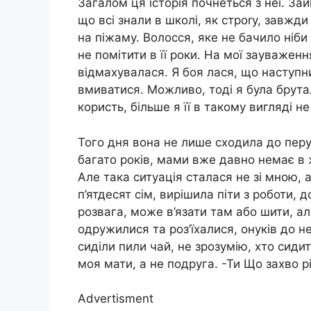
Загалом ця історія почнеться з неї. Зай
що всі знали в школі, як строrу, завжди
на піжаму. Волосся, яке не бачило ніби
не помітити в її роки. На мої зауваженн
відмахувалася. Я боя лася, що наступн
вмиватися. Можливо, тоді я була брута
користь, більше я її в такому вигляді н
Того дня вона не лише сходила до перу
багато років, мами вже давно немає в 
Але така ситуація сталася не зі мною, 
п’ятдесят сім, вирішила піти з роботи, д
розвага, може в’язати там або шити, але
одружилися та роз’їхалися, онуків до н
сиділи пили чай, не зрозумію, хто сиди
моя мати, а не подруга. -Ти Що захво 
Advertisment