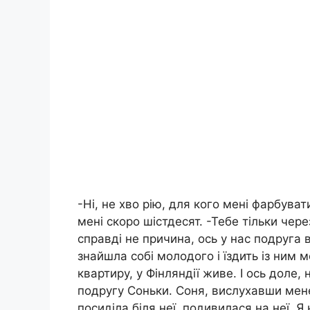
-Ні, не хво рію, для кого мені фарбува
мені скоро шістдесят. -Тебе тільки чере
справді не причина, ось у нас подруга в
знайшла собі молодого і їздить із ним
квартиру, у Фінляндії живе. І ось доле,
подругу Соньки. Соня, вислухавши мене 
посиділа біля неї, подивилася на неї. Я