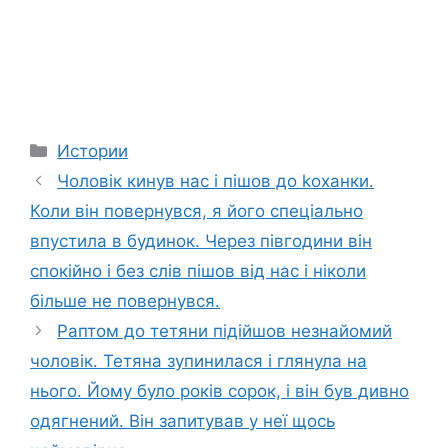
Categories
Истории
Чоловік кинув нас і пішов до kоханки.
Коли він повернувся, я його спеціально
впустила в будинок. Через півгодини він
спокійно і без слів пішов від нас і ніколи
більше не повернувся.
Раптом до тетяни підійшов незнайомий
чоловік. Тетяна зупинилася і глянула на
нього. Йому було років сорок, і він був дивно
одягнений. Він запитував у неї щось