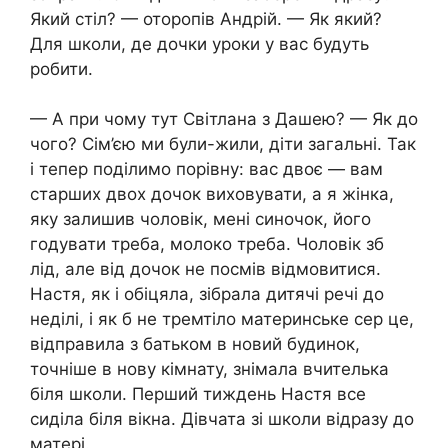
Який стіл? — оторопів Андрій. — Як який?
Для школи, де дочки уроки у вас будуть
робити.
— А при чому тут Світлана з Дашею? — Як до
чого? Сім’єю ми були-жили, діти загальні. Так
і тепер поділимо порівну: вас двоє — вам
старших двох дочок виховувати, а я жінка,
яку залишив чоловік, мені синочок, його
годувати треба, молоко треба. Чоловік зб
лід, але від дочок не посмів відмовитися.
Настя, як і обіцяла, зібрала дитячі речі до
неділі, і як б не тремтіло материнське сер це,
відправила з батьком в новий будинок,
точніше в нову кімнату, знімала вчителька
біля школи. Перший тиждень Настя все
сиділа біля вікна. Дівчата зі школи відразу до
матері.