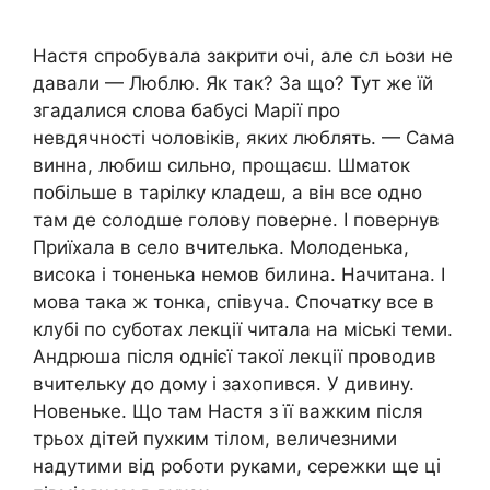
Настя спробувала закрити очі, але сл ьози не
давали — Люблю. Як так? За що? Тут же їй
згадалися слова бабусі Марії про
невдячності чоловіків, яких люблять. — Сама
винна, любиш сильно, прощаєш. Шматок
побільше в тарілку кладеш, а він все одно
там де солодше голову поверне. І повернув
Приїхала в село вчителька. Молоденька,
висока і тоненька немов билина. Начитана. І
мова така ж тонка, співуча. Спочатку все в
клубі по суботах лекції читала на міські теми.
Андрюша після однієї такої лекції проводив
вчительку до дому і захопився. У дивину.
Новеньке. Що там Настя з її важким після
трьох дітей пухким тілом, величезними
надутими від роботи руками, сережки ще ці