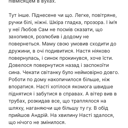
півмісяцем в вухах.
Тут інше. Піднесене чи що. Легке, повітряне,
ручки білі, ніжні. Шкіра гладка, прозора. І ім’я
у неї Любов Сам не посмів сказати, що
захопився, розлюбив і додому не
повернеться. Маму свою умовив сходити до
дружини, в очі подивитися. Настя ніяково
повернулась, і синок прокинувся, хоче їсти.
Довелося повернутися назад і заспокоїти
сина. Чекати світанку було неймовірно довго.
Роботи по дому накопичилося більше, ніж
впоратися. Насті хотілося якомога швидше
піднятися і забутися в справах. А вітер вив в
трубах, розкидав все, що траплялося на
шляху, наганяючи ще більшу ту гу. В обід
прийшов Андрій. На хвилину Насті здалося,
що нічого не змінилося.