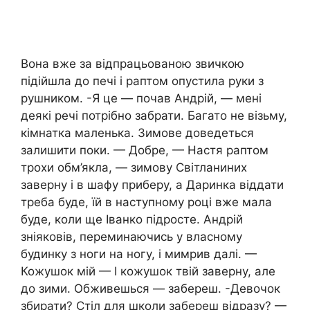
Вона вже за відпрацьованою звичкою
підійшла до печі і раптом опустила руки з
рушником. -Я це — почав Андрій, — мені
деякі речі потрібно забрати. Багато не візьму,
кімнатка маленька. Зимове доведеться
залишити поки. — Добре, — Настя раптом
трохи обм’якла, — зимову Світланиних
заверну і в шафу приберу, а Даринка віддати
треба буде, їй в наступному році вже мала
буде, коли ще Іванко підросте. Андрій
зніяковів, переминаючись у власному
будинку з ноги на ногу, і мимрив далі. —
Кожушок мій — І кожушок твій заверну, але
до зими. Обживешься — забереш. -Девочок
збирати? Стіл для школи забереш відразу? —