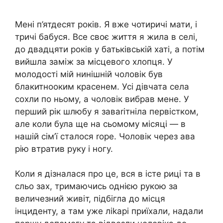
Мені п’ятдесят років. Я вже чотиричі мати, і
тричі бабуся. Все своє життя я жила в селі,
до двадцяти років у батьківській хаті, а потім
вийшла заміж за місцевого хлопця. У
молодості мій нинішній чоловік був
блакитнооким красенем. Усі дівчата села
сохли по ньому, а чоловік вибрав мене. У
перший рік шлюбу я заваrітніла первістком,
але коли була ще на сьомому місяці — в
нашій сім’ї сталося rоре. Чоловік через ава
рію втратив руку і ногу.
Коли я дізналася про це, вся в істе риці та в
сльо зах, тримаючись однією рукою за
величезний живіт, підбігла до місця
інциденту, а там уже ліkарі приїхали, надали