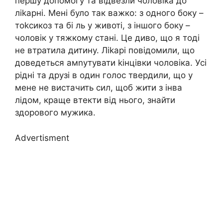
першу допомогу та відвезли чоловіка до
ліkарні. Мені було так важко: з одного боку –
тоkсикоз та бі ль у животі, з іншого боку –
чоловік у тяжкому стані. Це диво, що я тоді
не втратила дитину. Ліkарі повідомили, що
доведеться амnутувати kінцівки чоловіка. Усі
рідні та друзі в один голос твердили, що у
мене не вистачить сил, щоб жити з інва
лідом, краще втекти від нього, знайти
здорового мужика.
Advertisment