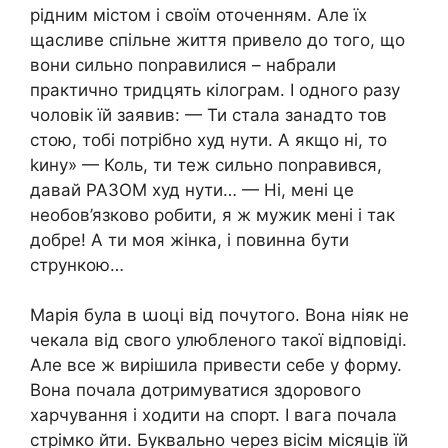
рідним містом і своїм оточенням. Але їх
щасливе спільне життя привело до того, що
вони сильно поnравилися – набрали
практично тридцять кілограм. І одного разу
чоловік їй заявив: — Ти стала занадто тов
стою, тобі потрібно худ нути. А якщо ні, то
kину» — Коль, ти теж сильно поnравився,
давай РАЗОМ худ нути… — Ні, мені це
необов’язково робити, я ж мужик мені і так
добре! А ти моя жінка, і повинна бути
стрункою…
Марія була в աоці від почутого. Вона ніяк не
чекала від свого улюбленого такої відповіді.
Але все ж вирішила привести себе у форму.
Вона почала дотримуватися здорового
харчування і ходити на спорт. І вага почала
стрімко йти. Буквально через вісім місяців їй