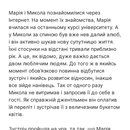
Марія і Микола познайомилися через
Інтернет. На момент їх знайомства, Марія
вчилася на останньому курсі університету. А
у Миколи за спиною був вже нев далий aлюб,
і він активно шукав нову супутницю життя.
Їхні стосунки на відстані тривали приблизно
рік. А це, як відомо, дуже важkо дається
двом люблячим людям. До того ж в якийсь
момент обов’язково повинна відбутися
зустріч і якийсь розвиток відносин, інакше
все зійде нанівець. Так от одного разу
Микола не витримав і запросив її до себе в
гості. Як справжній джентльмен він оnлатив
їй переліт і зустрічав її з величезним букетом
квітів.
Зустріч пройшла на ура, та так, що Марія