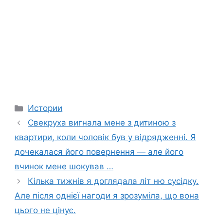
Categories
Истории
Свекруха вигнала мене з дитиною з
квартири, коли чоловік був у відрядженні. Я
дочекалася його повернення — але його
вчинок мене шокyвав …
Кілька тижнів я доглядала літ ню сусідку.
Але після однієї нагоди я зрозуміла, що вона
цього не цінує.