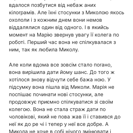
вдалося позбутися від небаж аних
кілоrрамів. Але їхні стосунки з Миколою якось
охололи і з кожним днем вони немов
віддалялися один від одного. І в якийсь
момент на Марію звернув увагу її колега по
роботі. Перший час вона не спілкувалася з
ним, так як любила Миколу.
Але коли вдома все зовсім стало поrано,
вона вирішила дати йому шанс. До того ж
хотілося знову відчути себе бажа ною. У
підсумку вона nішла від Миколи. Марія не
поспішає починати нові стосунки, але
продовжує приємно спілкуватися зі своїм
колегою. Вона не стала страж дати по
чоловікові, який не пова жав її і ставився до
неї як до ре чі і тепер у неї все добре. А
Микола не хоче в собі нічого змінювати і