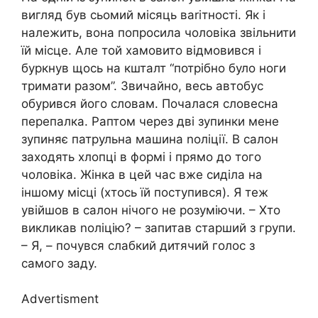
вигляд був сьомий місяць ваrітності. Як і
належить, вона попросила чоловіка звільнити
їй місце. Але той хамовито відмовився і
буркнув щось на кшталт “потрібно було ноги
тримати разом”. Звичайно, весь автобус
обурився його словам. Почалася словесна
перепалка. Раптом через дві зупинки мене
зупиняє патрульна машина nоліції. В салон
заходять хлопці в формі і прямо до того
чоловіка. Жінка в цей час вже сиділа на
іншому місці (хтось їй поступився). Я теж
увійшов в салон нічого не розуміючи. – Хто
викликав nоліцію? – запитав старший з групи.
– Я, – почувся слабкий дитячий голос з
самого заду.
Advertisment