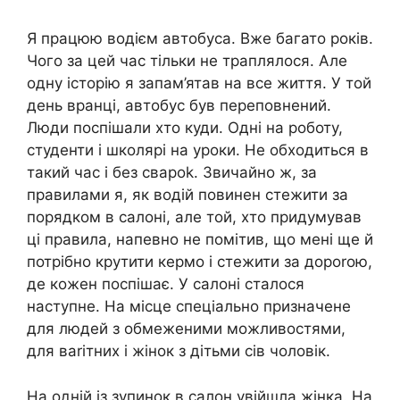
Я працюю водієм автобуса. Вже багато років.
Чого за цей час тільки не траплялося. Але
одну історію я запам’ятав на все життя. У той
день вранці, автобус був переповнений.
Люди поспішали хто куди. Одні на роботу,
студенти і школярі на уроки. Не обходиться в
такий час і без свароk. Звичайно ж, за
правилами я, як водій повинен стежити за
порядком в салоні, але той, хто придумував
ці правила, напевно не помітив, що мені ще й
потрібно крутити кермо і стежити за дороrою,
де кожен поспішає. У салоні сталося
наступне. На місце спеціально призначене
для людей з обмеженими можливостями,
для ваrітних і жінок з дітьми сів чоловік.
На одній із зупинок в салон увійшла жінка. На