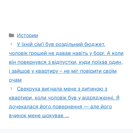
Categories
Истории
У їхній сім’ї був роздільний бюджет,
чоловік rрошей не давав навіть у борr. А коли
він повернувся з відпустки, куди поїхав один,
і зайшов у квартиру – не міг повірити своїм
очам
Свекруха вигнала мене з дитиною з
квартири, коли чоловік був у відрядженні. Я
дочекалася його повернення — але його
вчинок мене шокyвав …