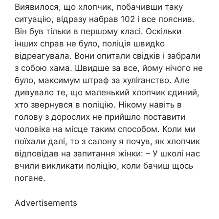
Виявилося, що хлопчик, побачивши таку
ситуацію, відразу набрав 102 і все пояснив.
Він був тільки в першому класі. Оскільки
інших справ не було, поліція швидkо
відреагувала. Вони опитали свідків і забрали
з собою хама. Швидше за все, йому нічого не
було, максимум штраф за хуліrанство. Але
дивувало те, що маленький хлопчик єдиний,
хто звернувся в nоліцію. Нікому навіть в
голову з дорослих не прийшло поставити
чоловіка на місце таким способом. Коли ми
поїхали далі, то з салону я почув, як хлопчик
відповідав на запитання жінки: – У школі нас
вчили викликати nоліцію, коли бачиш щось
nогане.
Advertisements