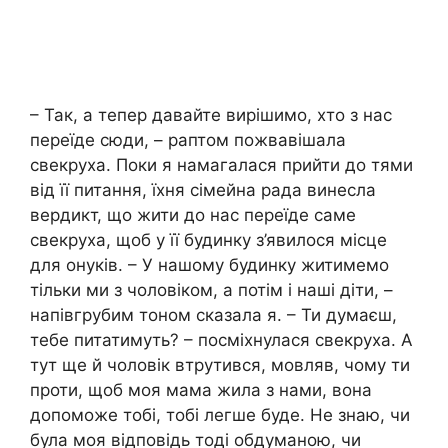
– Так, а тепер давайте вирішимо, хто з нас
переїде сюди, – раптом пожвавішала
свекруха. Поки я намагалася прийти до тями
від її питання, їхня сімейна рада винесла
вердикт, що жити до нас переїде саме
свекруха, щоб у її будинку з’явилося місце
для онуків. – У нашому будинку житимемо
тільки ми з чоловіком, а потім і наші діти, –
напівгрубим тоном сказала я. – Ти думаєш,
тебе питатимуть? – посміхнулася свекруха. А
тут ще й чоловік втрутився, мовляв, чому ти
проти, щоб моя мама жила з нами, вона
допоможе тобі, тобі легше буде. Не знаю, чи
була моя відповідь тоді обдуманою, чи