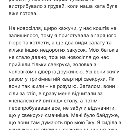
вистрибувало з грудей, коли наша хата була
вже готова.
На новосілля, щиро кажучи, у нас коштів не
залишилося, тому я приготувала з гарячого
пюре та котлети, а ще два види салату та
кілька інших недорогих закусок. Моїх батьків
не стало давно, тож на новосілля до нас
прийшли тільки свекруха, золовка з
чоловіком і дівер із дружиною. Усі вони жили
разом у трикімнатній квартирі свекрухи. Як
вони так жили – не розумію. Загалом, вони
сіли за стіл, відразу мене відчитали за
«неналежний вигляд» столу, а потім
перепробувавши все, не забули відзначити,
що у свекрухи смачніше. Мені було байдуже,
що вони там думають про мою їжу. Я сиділа з
усмішкою на обличчі, розуміючи, що це вже