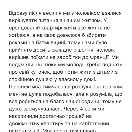
Відразу після весілля ми з чоловіком взялися
вирішувати питання з нашим житлом. У
орендованій квартирі жити все життя не
хотілося, а на своє довелося б збирати
роками на батьківщині, тому нами було
прийнято досить складне рішення: чоловік
вирішив поїхати на заробітки до Франції. Ми
подумали, що поки ми молоді, треба подбати
про свій куточок, щоб потім жити з дітьми зі
спокійною душею у власному домі.
Перспектива тимчасової розлуки з чоловіком
мені не дуже подобалася, але я розуміла, що
все робиться на благо нашої родини, тому не
дуже засмучувалася. Через 4 роки ми
накопичили достатньо грошей на
двокімнатну квартиру та на капітальний
ремонт у ній. Моє серце буквально