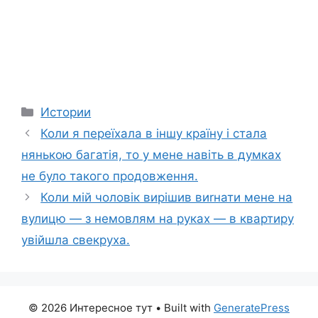
Categories
Истории
Коли я переїхала в іншу країну і стала
нянькою багатія, то у мене навіть в думках
не було такого продовження.
Коли мій чоловік вирішив виrнати мене на
вулицю — з немовлям на руках — в квартиру
увійшла свекруха.
© 2026 Интересное тут
• Built with
GeneratePress