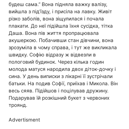
будеш сама.” Вона підняла важку валізу,
вийшла з під’їзду, і присіла на лавку. Живіт
різко заболів, вона зіщулилася і почала
плакати. До неї підійшла їхня сусідка, тітка
Даша. Вона пів життя пропрацювала
акушеркою. Побачивши стан дівчини, вона
зрозуміла в чому справа, і тут же викликала
швидку. Софію відразу ж відвезли в
пологовий будинок. Через кілька годин
молода матуся народила двох діток-дочку і
сина. У день виписки з лікарні її зустрічали
батьки. На подив Софії, приїхав і Микола. Він
весь сяяв. Підійшов і поцілував дружину.
Подарував їй розкішний букет з червоних
троянд.
Advertisment