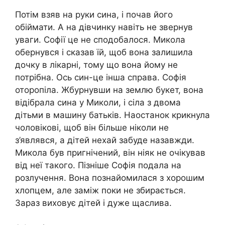
Потім взяв на руки сина, і почав його
обіймати. А на дівчинку навіть не звернув
уваги. Софії це не сподобалося. Микола
обернувся і сказав їй, щоб вона залишила
дочку в лікарні, тому що вона йому не
потрібна. Ось син-це інша справа. Софія
оторопіла. Жбурнувши на землю букет, вона
відібрала сина у Миколи, і сіла з двома
дітьми в машину батьків. Наостанок крикнула
чоловікові, щоб він більше ніколи не
з’являвся, а дітей нехай забуде назавжди.
Микола був пригнічений, він ніяк не очікував
від неї такого. Пізніше Софія подала на
розлучення. Вона познайомилася з хорошим
хлопцем, але заміж поки не збирається.
Зараз виховує дітей і дуже щаслива.