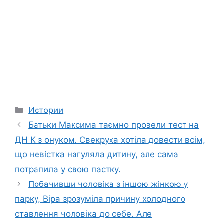
Categories
Истории
Батьки Максима таємно провели тест на
ДН К з онуком. Свекруха хотіла довести всім,
що невістка нагуляла дитину, але сама
потрапила у свою пастку.
Побачивши чоловіка з іншою жінкою у
парку, Віра зрозуміла причину холодного
ставлення чоловіка до себе. Але