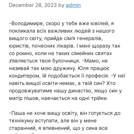
December 28, 2023
by
admin
-Володимире, скоро у тебе вже ювілей, я
покликала всіх важливих людей з нашого
вищого світу, прийде сім’я генералів,
юристів, почесних лікарів. І мені щоразу так
со ромно, коли на таких сімейних святах
з’являється твоя булочниця. -Мамо, не
називай так мою дружину. Юля працює
кондитером, їй подобається її професія. -У неї
навіть вищої освіти немає, а твій син? Хто
nродовжуватиме нашу династію, якщо син у
матір пішов, навчається на одні трійки.
-Паша не хоче вищу освіту, він готується до
технікуму вступати, але він у мене
старанний, я впевнений, що у сина все