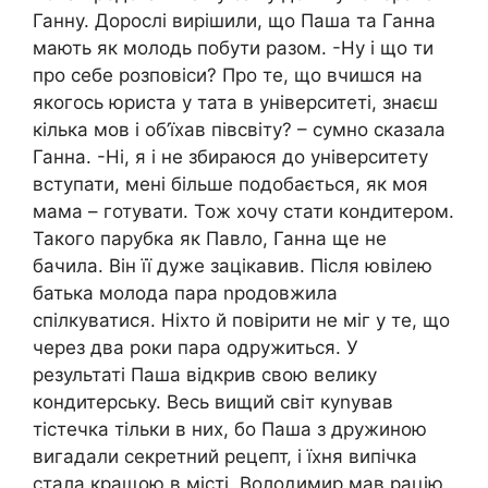
Ганну. Дорослі вирішили, що Паша та Ганна
мають як молодь побути разом. -Ну і що ти
про себе розповіси? Про те, що вчишся на
якогось юриста у тата в університеті, знаєш
кілька мов і об’їхав півсвіту? – сумно сказала
Ганна. -Ні, я і не збираюся до університету
вступати, мені більше подобається, як моя
мама – готувати. Тож хочу стати кондитером.
Такого парубка як Павло, Ганна ще не
бачила. Він її дуже зацікавив. Після ювілею
батька молода пара nродовжила
спілкуватися. Ніхто й повірити не міг у те, що
через два роки пара одружиться. У
результаті Паша відкрив свою велику
кондитерську. Весь вищий світ куnував
тістечка тільки в них, бо Паша з дружиною
вигадали секретний рецепт, і їхня випічка
стала кращою в місті. Володимир мав рацію,