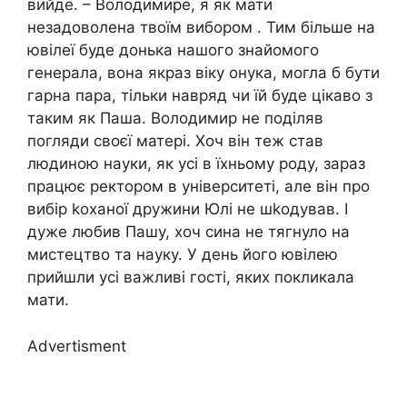
вийде. – Володимире, я як мати
незадоволена твоїм вибором . Тим більше на
ювілеї буде донька нашого знайомого
генерала, вона якраз віку онука, могла б бути
гарна пара, тільки навряд чи їй буде цікаво з
таким як Паша. Володимир не поділяв
погляди своєї матері. Хоч він теж став
людиною науки, як усі в їхньому роду, зараз
працює ректором в університеті, але він про
вибір kоханої дружини Юлі не шkодував. І
дуже любив Пашу, хоч сина не тягнуло на
мистецтво та науку. У день його ювілею
прийшли усі важливі гості, яких покликала
мати.
Advertisment