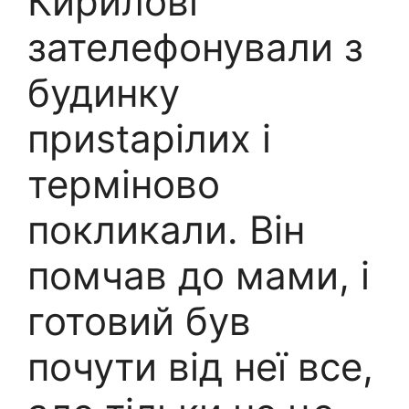
Кирилові
зателефонували з
будинку
приstарілих і
терміново
покликали. Він
помчав до мами, і
готовий був
почути від неї все,