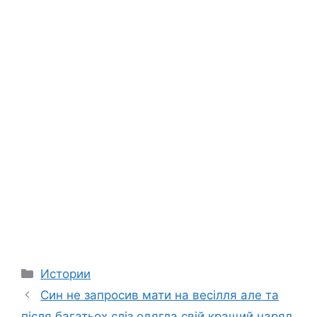
Categories
Истории
Син не запросив мати на весілля але та
після багатьох сліз одягла свій кращий наряд