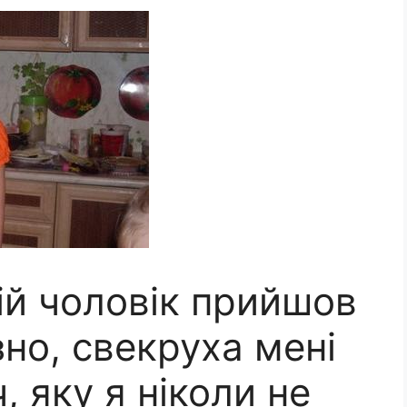
ій чоловік прийшов
но, свекруха мені
, яку я ніколи не