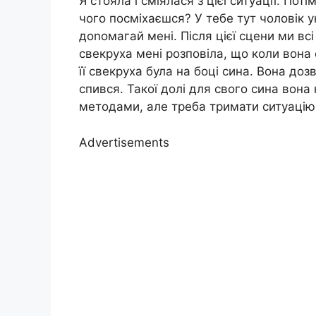
Я стояла і сміялася з цієї ситуації. Пот
чого посміхаєшся? У тебе тут чоловік 
доnомагай мені. Після цієї сцени ми всі
свекруха мені розповіла, що коли вона с
її свекруха була на боці сина. Вона доз
спився. Такої долі для свого сина вона
методами, але треба тримати ситуацію
Advertisements