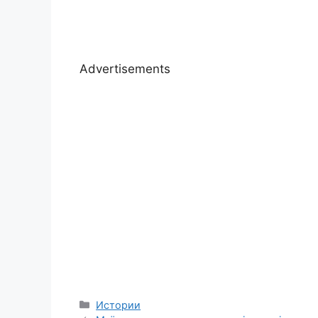
Advertisements
Categories
Истории