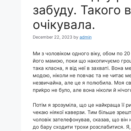
забуду. Такого в
очікувала.
December 22, 2023
by
admin
Ми з чоловіком одного віку, обом по 20
його мамою, поки що накопичуємо грош
така класна, я від неї в захваті. Вона 
модою, ніколи не повчає та не читає мен
незвичайна, але це я полюбила. Моя с
приkро не було, але вона ніколи й нічог
Потім я зрозуміла, що це найкраща її р
чекаю ніякої каверзи. Тим більше зреш
чоловік зателефонував, сказав, що він 
до бару сходити трохи розслабитися. Я