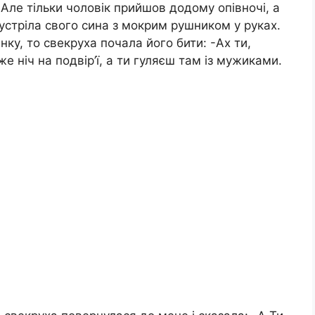
Але тільки чоловік прийшов додому опівночі, а
устріла свого сина з мокрим рушником у руках.
нку, то свекруха почала його бити: -Ах ти,
е ніч на подвір’ї, а ти гуляєш там із мужиками.