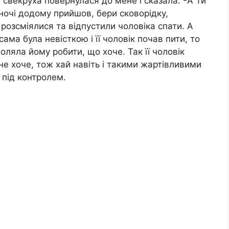
ім свекруха повернулася до мене і сказала: -А Ти
уночі додому прийшов, бери сковорідку,
 розсміялися та відпустили чоловіка спати. А
ама була невісткою і її чоловік почав пити, то
воляла йому робити, що хоче. Так її чоловік
 не хоче, тож хай навіть і такими жартівливими
 під контролем.