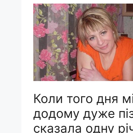
Коли того дня м
додому дуже піз
сказала одну річ