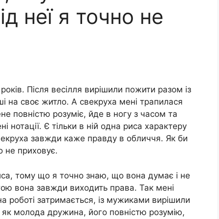
ід неї я точно не
 років. Після весілля вирішили пожити разом із
і на своє житло. А свекруха мені трапилася
мене повністю розуміє, йде в ногу з часом та
і нотації. Є тільки в ній одна риса характеру
векруха завжди каже правду в обличчя. Як би
о не приховує.
иса, тому що я точно знаю, що вона думає і не
тою вона завжди виходить права. Так мені
на роботі затримається, із мужиками вирішили
, як молода дружина, його повністю розумію,