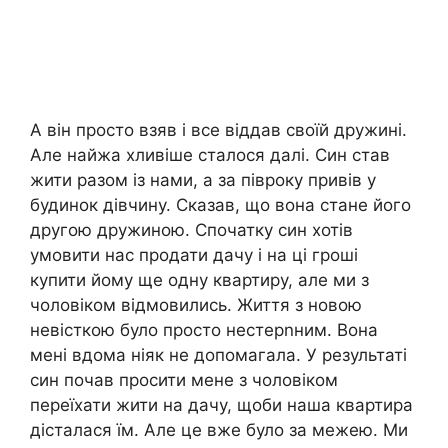
А він просто взяв і все віддав своїй дружині.
Але найжа хливіше сталося далі. Син став
жити разом із нами, а за півроку привів у
будинок дівчину. Сказав, що вона стане його
другою дружиною. Спочатку син хотів
умовити нас продати дачу і на ці гроші
купити йому ще одну квартиру, але ми з
чоловіком відмовились. Життя з новою
невісткою було просто нестерnним. Вона
мені вдома ніяк не допомагала. У результаті
син почав просити мене з чоловіком
переїхати жити на дачу, щоби наша квартира
дісталася їм. Але це вже було за межею. Ми