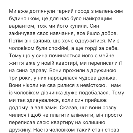
Ми вже доглянули гарний город з маленьким
будиночком, це для нас було найкращим
варіантом, тож ми його купили. Син
закінчував своє навчання, все йшло добре.
Потім він заявив, що хоче одружитися. Ми з
чоловіком були спокійні, а ще горді за себе.
Тому що у сина починається його сімейне
життя вже у новій квартирі, ми переписали її
на сина одразу. Вони прожили з дружиною
три роки, у них народилася чудова донька.
Вони ніколи не сва рилися з невісткою, і нам
із чоловіком дівчинка дуже подобалася. Тому
ми так здивувалися, коли син прийшов
додому із валізами. Сказав, що вони розлу
чилися і щоб не платити аліменти, він просто
переписав свою квартиру на колишню
дружину. Нас із чоловіком такий стан справ