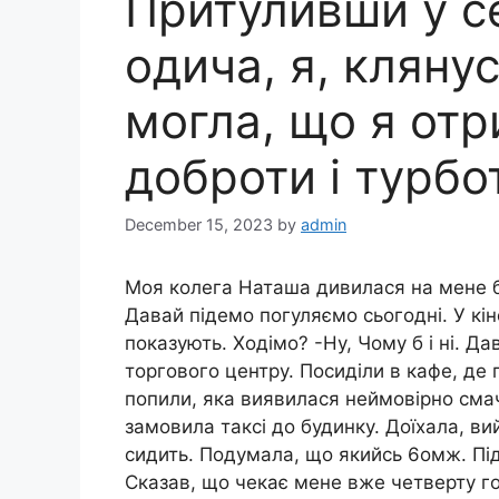
Притуливши у с
одича, я, клянyc
могла, що я отр
доброти і турбо
December 15, 2023
by
admin
Моя колега Наташа дивилася на мене б
Давай підемо погуляємо сьогодні. У кін
показують. Ходімо? -Ну, Чому б і ні. Да
торгового центру. Посиділи в кафе, де 
попили, яка виявилася неймовірно смачн
замовила таксі до будинку. Доїхала, вий
сидить. Подумала, що якийсь 6омж. Під
Сказав, що чекає мене вже четверту г