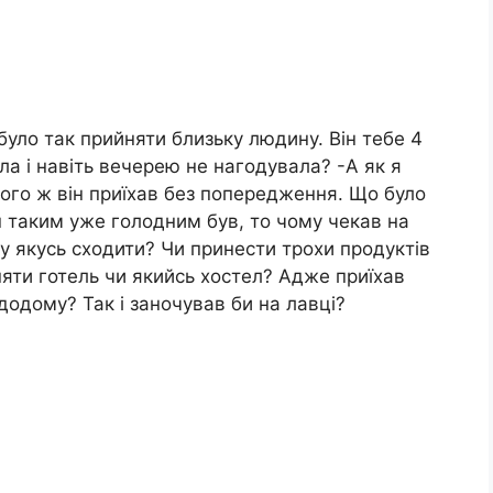
було так прийняти близьку людину. Він тебе 4
ала і навіть вечерею не нагодувала? -А як я
того ж він приїхав без попередження. Що було
він таким уже голодним був, то чому чекав на
у якусь сходити? Чи принести трохи продуктів
няти готель чи якийсь хостел? Адже приїхав
додому? Так і заночував би на лавці?