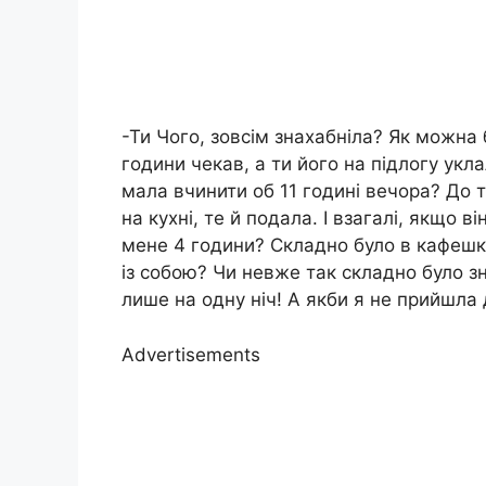
-Ти Чого, зовсім знaxaбніла? Як можна 
години чекав, а ти його на підлогу укл
мала вчинити об 11 годині вечора? До 
на кухні, те й подала. І взагалі, якщо 
мене 4 години? Складно було в кафешк
із собою? Чи невже так складно було з
лише на одну ніч! А якби я не прийшла 
Advertisements