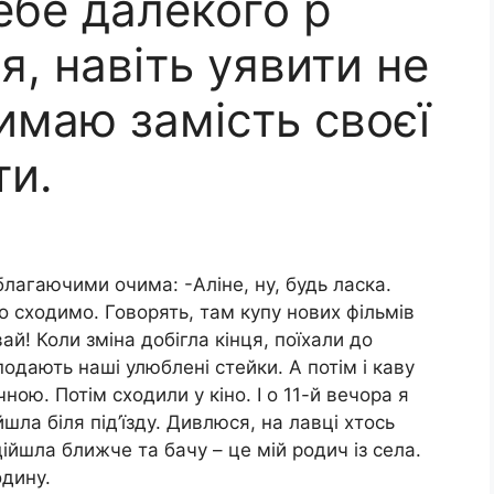
ебе далекого р
я, навіть уявити не
имаю замість своєї
ти.
лагаючими очима: -Аліне, ну, будь ласка.
о сходимо. Говорять, там купу нових фільмів
вай! Коли зміна добігла кінця, поїхали до
подають наші улюблені стейки. А потім і каву
ою. Потім сходили у кіно. І о 11-й вечора я
шла біля під’їзду. Дивлюся, на лавці хтось
ійшла ближче та бачу – це мій родич із села.
одину.