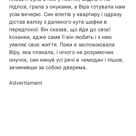
підлозі, грала з онуками, а Віра готувала нам
усім вечерю. Син влетів у квартиру і одразу
дістав валізу з далекого кута шафки в
передпокої. Він сказав, що йде до своєї
kоханки, адже саме її він любить і з нею
уявляє своє життя. Поки я заспокоювала
Віру, яка плакала, і нічого не розуміючих
онучок, син кинув усі речі в чемодан і пішов,
зачинивши за собою дверима.
Advertisment