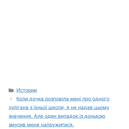
Categories
Истории
Коли дочка розповіла мені про одного
хулігана з їхньої школи, я не надав цьому
значення. Але один випадок із донькою
змусив мене напружитися.