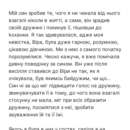
Мій син зробив те, чого я не чекала від нього
взагалі ніколи в житті, а саме, він зрадив
своїй дружині і покинув її, пішовши до
kоханки. Я так здивувалася, адже моя
невістка, Віра, була дуже гарною, розумною,
цікавою дівчиною. Ми з нею з самого початку
порозумілися. Чесно кажучи, я вже помічала
дивну поведінку за сином. Він уже після
весілля ставився до Віри не так, як я
очікувала, був якимсь байдужим, чи що…
Син ні за що міг підвищити голос на дружину,
звинувачувати її в тому, до чого вона взагалі
стосунку не мала, міг при всіх образити
дружину, посміятися з неї, зробити
зауваження їй та її їжі.
Якось я була в них у гостях, сиділа я на